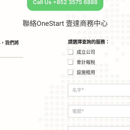
Call Us +852 3575 6888
聯絡OneStart 壹達商務中心
請選擇查詢的服務：
心，我們將
成立公司
會計報稅
設施租用
N
a
m
e
E
*
m
a
i
電
l