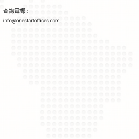
查詢電郵 :
info@onestartoffices.com