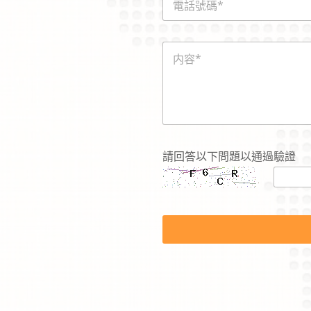
話
*
號
碼
E
内
*
m
容
a
*
i
l
E
m
a
i
l
請回答以下問題以通過驗證
*