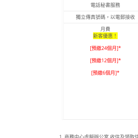
電話秘書服務
獨立傳真號碼，以電郵接收
月費
新客優惠！
[預繳24個月]*
[預繳12個月]*
[預繳6個月]*
商務中心虛擬辦公室 收信及領取信件