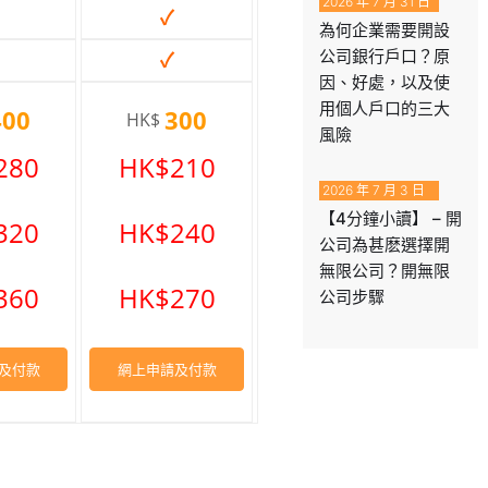
2026 年 7 月 31 日
✓
為何企業需要開設
公司銀行戶口？原
✓
因、好處，以及使
用個人戶口的三大
400
300
HK$
風險
280
HK$210
2026 年 7 月 3 日
【4分鐘小讀】 – 開
320
HK$240
公司為甚麽選擇開
無限公司？開無限
360
HK$270
公司步驟
及付款
網上申請及付款