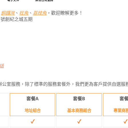
、
銅鑼灣
、
旺角
、
荔枝角
，歡迎瞭解更多！
8 號創紀之城五期
對話
有虛擬辦公室服務，除了標準的服務套餐外，我們更為客戶提供自選服
套餐A
套餐B
套餐
地址組合
基本商務組合
專業商
✓
✓
✓