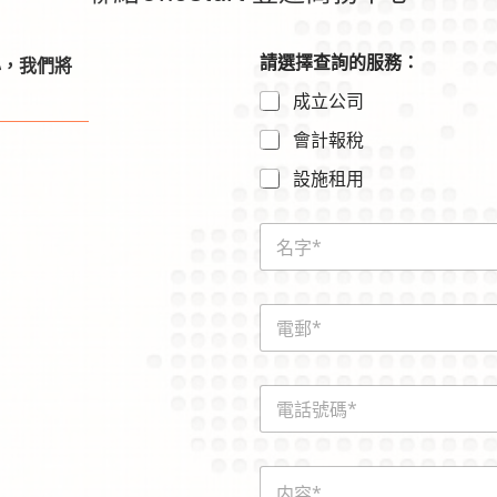
請選擇查詢的服務：
心，我們將
成立公司
會計報稅
設施租用
N
a
m
e
E
*
m
a
i
電
l
話
*
號
碼
電
内
*
話
容