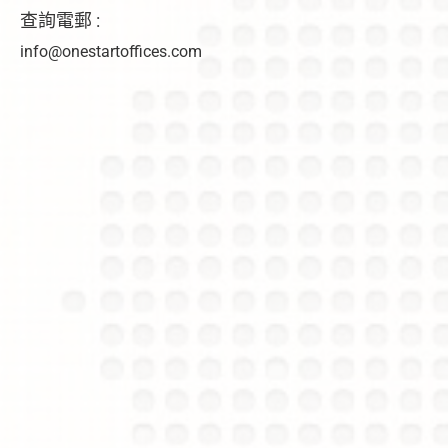
查詢電郵 :
info@onestartoffices.com