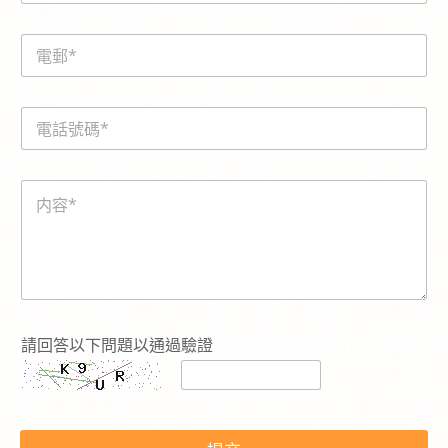
m
e
E
*
m
a
i
内
電
l
容
話
*
c
號
a
碼
p
内
*
t
容
c
*
h
a
-
c
o
d
請回答以下問題以通過驗證
e