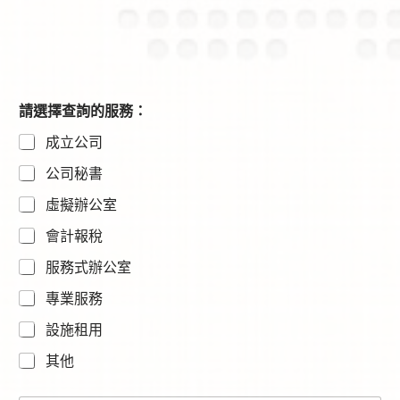
N
請選擇查詢的服務：
a
成立公司
m
e
公司秘書
E
m
虛擬辦公室
a
i
會計報稅
l
内
服務式辦公室
容
專業服務
設施租用
其他