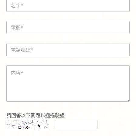
N
a
m
e
E
*
m
a
i
電
l
話
*
號
碼
内
*
容
*
請回答以下問題以通過驗證