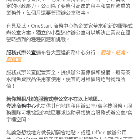
定的財政壓力。公司除了要應付高昂的租金和處理繁重的
業務外，每個月還要管理辦公室瑣事。
有見及此，OneStart 商務中心為企業家帶來嶄新的服務式
辦公室方案，獨立的小型迷你辦公室可以解決企業家在經
營時遇到的種種問題和挑戰。
服務式辦公室
遍布各大壹達商務中心分行：
觀塘
、
旺角
、
銅鑼灣
服務式辦公室配置齊全，提供辦公室傢俱和設備，還有茶
水間免費飲品供用家使用，便宜的月租價錢絕對物超所
值！
若你想租/找的服務式辦公室不在以上地區…
壹達商務中心
也提供其他地區租用辦公室/寫字樓服務，服
務團隊可根據您的地區要求協助尋找適合服務式辦公室/寫
字樓空間。
無論您想找地方做長期開會地點，或租 Office 做辦公用