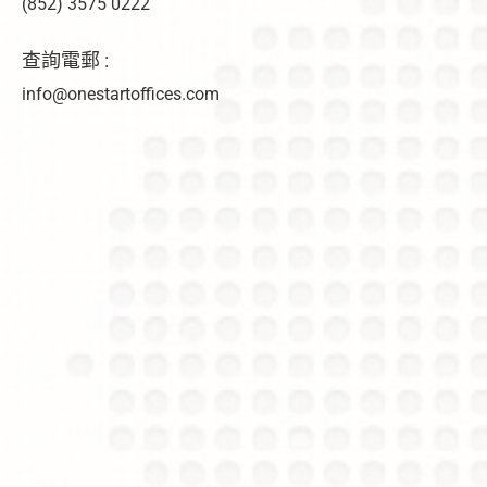
(852) 3575 0222
查詢電郵 :
info@onestartoffices.com