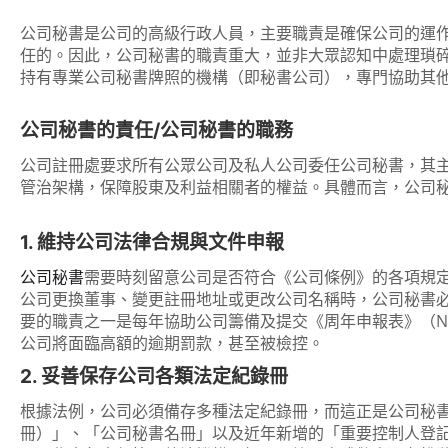
公司秘書是公司的高級行政人員，主要職責是確保公司的運
任的。因此，公司秘書的職責重大，並非大眾認知中處理瑣
持有專業公司秘書牌照的機構（即秘書公司），專門協助其
公司秘書的責任/公司秘書的職務
公司註冊處要求所有公眾公司及私人公司委任公司秘書，其
管治架構，保障股東及利益相關者的權益。具體而言，公司
1. 維持公司法律合規與文件申報
公司秘書
需要時刻留意公司是否符合《公司條例》的各項規
公司更換董事、變更註冊地址或更改公司名稱時，公司秘書必須
要的職責之一是每年協助公司籌備及提交《周年申報表》（N
公司將面臨高額的逾期罰款，甚至被檢控。
2. 妥善保存公司各類法定紀錄冊
根據法例，公司必須備存多種法定紀錄冊，而這正是公司秘
冊）」、「公司秘書名冊」以及近年新增的「重要控制人登記