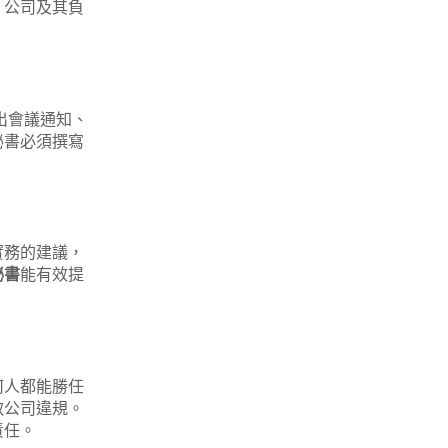
，公司及其負
出會議通知、
秘書必須撰寫
實務的建議，
秘書
能有效提
何人都能勝任
致公司違規。
責任。