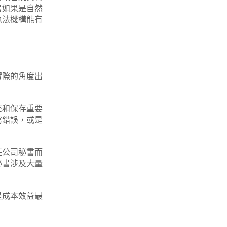
書如果是自然
執法機構能有
實際的角度出
交和保存重要
寫錯誤，或是
任公司秘書而
秘書涉及大量
是成本效益最