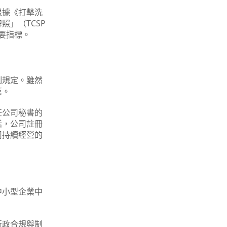
根據《打擊洗
」（TCSP
要指標。
制規定。雖然
厲。
任公司秘書的
話，公司註冊
司持續經營的
中小型企業中
行政合規與制