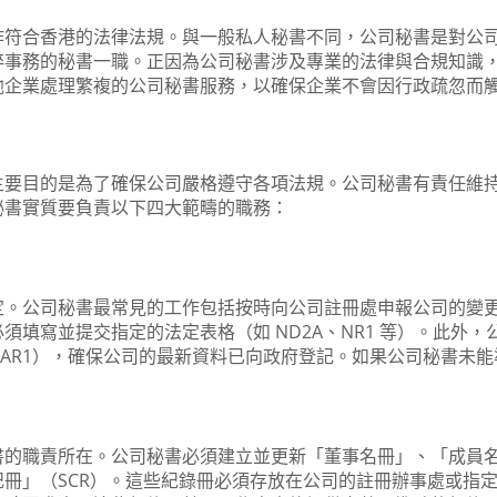
作符合香港的法律法規。與一般私人秘書不同，公司秘書是對公
碎事務的秘書一職。正因為公司秘書涉及專業的法律與合規知識
他企業處理繁複的公司秘書服務，以確保企業不會因行政疏忽而
主要目的是為了確保公司嚴格遵守各項法規。公司秘書有責任維
秘書實質要負責以下四大範疇的職務：
定。公司秘書最常見的工作包括按時向公司註冊處申報公司的變
填寫並提交指定的法定表格（如 ND2A、NR1 等）。此外，
AR1），確保公司的最新資料已向政府登記。如果公司秘書未能
書的職責所在。公司秘書必須建立並更新「董事名冊」、「成員
冊」（SCR）。這些紀錄冊必須存放在公司的註冊辦事處或指