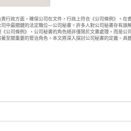
負責行政方面，確保公司在文件，行政上符合《公司條例》。在
公司中最關鍵的法定職位—
公司秘書
。許多人對
公司秘書
存有誤
港《公司條例》，
公司秘書
的角色絕非僅限於文書處理，而是公
演著至關重要的管治角色。本文將深入探討
公司秘書
的定義、具