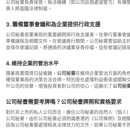
公司秘書負責保管。執法機構（如公司註冊處或警方）有權
責人將面臨法律制裁。
3. 籌備董事會議和為企業提供行政支援
公司秘書是董事局的重要顧問與行政支援者。在舉行董事會議
準備議程及相關文件。在會議進行期間，公司秘書需協助主
並保存會議記錄，將通過的決議案妥善存檔。這些會議記錄
4. 維持企業的管治水平
隨著商業環境日益複雜，
公司秘書
在維持企業管治方面的角
確保董事局的決策合法合規。特別是在處理利益衝突或關聯
升公司的信譽，增強投資者對公司的信心，這顯示了
公司秘
公司秘書需要考牌嗎？公司秘書牌照和資格要求
對於非上市的私人公司而言，擔任公司秘書的自然人（個人
公司秘書。由於公司秘書必須熟識香港的《公司條例》及相
因為公司秘書要處理極具法律效力的文件，如果公司秘書不