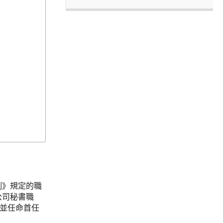
例》規定的職
公司秘書職
名並任命首任