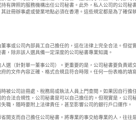
或持有牌照的服務機構出任公司秘書。此外，私人公司的公司秘
，其註冊辦事處或營業地點必須在香港。這些規定都是為了確保
由董事或公司內部員工自己擔任的，這在法律上完全合法。但從
秘書，除非該人選具備一定深度的公司秘書專業知識。
的人選（針對單一董事公司）。更重要的是，公司秘書要負責遞
政府的文件內容正確、格式合規且符合時限。任何一份表格的填
隨時被公司註冊處、稅務局或執法人員上門查閱。如果因自行擔
司的合法合規性，公司秘書是可以自己擔任的。但現實是，公司
書失職，隨時要附上法律責任，甚至影響公司的銀行戶口運作。
節省開支而自己擔任公司秘書。將專業的事交給專業的人，往往