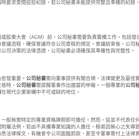
隨時要求查閱這些紀錄，若公司秘書未能提供完整且準確的紀錄
或股東大會（AGM）前，公司秘書需要負責籌備工作，包括發
持會議流程，確保會議符合公司章程的規定。會議結束後，公司
是公司決策的法律憑證，公司秘書必須確保其準確性與完整性。
色愈發重要。
公司秘書
需向董事提供有關合規、法律變更及最佳
交易時，
公司秘書
需提醒董事作出適當的申報。一個專業的
公司
書
在現代企業架構中不可或缺的地位。
）一般無需特定的專業資格牌照即可擔任。然而，這並不代表任
關附屬法例，若由不具備專業知識的人擔任，極易因無心之失導
熟悉法律條文，有機會令公司面臨罰款，甚至令董事需付上法律