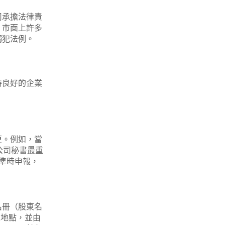
司承擔法律責
，市面上許多
觸犯法例。
持良好的企業
更。例如，當
公司秘書最重
準時申報，
名冊（股東名
定地點，並由