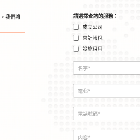
請選擇查詢的服務：
心，我們將
成立公司
會計報稅
設施租用
N
a
m
e
E
*
m
a
i
*
電
l
話
*
號
碼
内
*
容