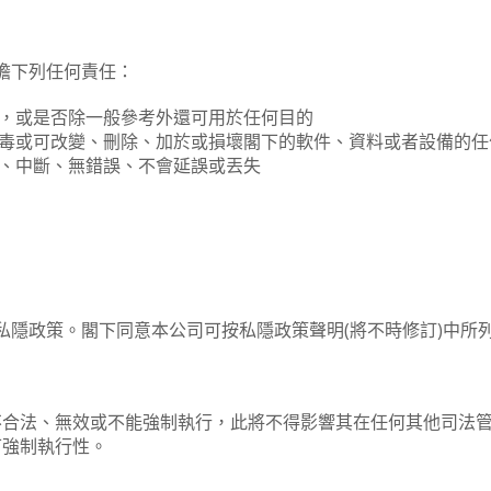
承擔下列任何責任：
，或是否除一般參考外還可用於任何目的
毒或可改變、刪除、加於或損壞閣下的軟件、資料或者設備的任
、中斷、無錯誤、不會延誤或丟失
tart 的私隱政策。閣下同意本公司可按私隱政策聲明(將不時修訂)
不合法、無效或不能強制執行，此將不得影響其在任何其他司法
可強制執行性。