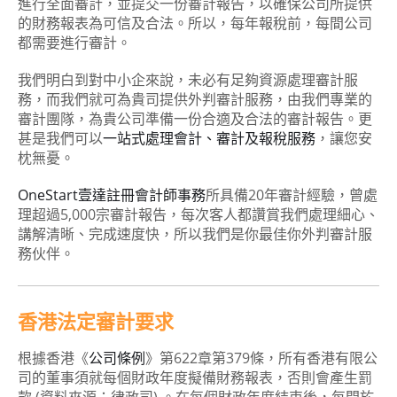
進行全面審計，並提交一份審計報告，以確保公司所提供
的財務報表為可信及合法。所以，每年報稅前，每間公司
都需要進行審計。
我們明白到對中小企來說，未必有足夠資源處理審計服
務，而我們就可為貴司提供外判審計服務，由我們專業的
審計團隊，為貴公司準備一份合適及合法的審計報告。更
甚是我們可以
一站式處理會計、審計及報稅服務
，讓您安
枕無憂。
OneStart壹達註冊會計師事務
所具備20年審計經驗，曾處
理超過5,000宗審計報告，每次客人都讚賞我們處理細心、
講解清晰、完成速度快，所以我們是你最佳你外判審計服
務伙伴。
香港法定審計要求
根據香港《
公司條例
》第622章第379條，所有香港有限公
司的董事須就每個財政年度擬備財務報表，否則會產生罰
款 (資料來源：律政司) 。在每個財政年度結束後，每間於