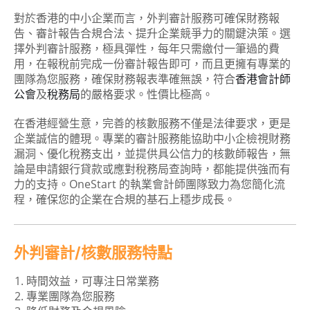
對於香港的中小企業而言，外判審計服務可確保財務報
告、審計報告合規合法、提升企業競爭力的關鍵決策。選
擇外判審計服務，極具彈性，每年只需繳付一筆過的費
用，在報稅前完成一份審計報告即可，而且更擁有專業的
團隊為您服務，確保財務報表準確無誤，符合
香港會計師
公會
及
稅務局
的嚴格要求。性價比極高。
在香港經營生意，完善的核數服務不僅是法律要求，更是
企業誠信的體現。專業的審計服務能協助中小企檢視財務
漏洞、優化稅務支出，並提供具公信力的核數師報告，無
論是申請銀行貸款或應對稅務局查詢時，都能提供強而有
力的支持。OneStart 的執業會計師團隊致力為您簡化流
程，確保您的企業在合規的基石上穩步成長。
外判審計/核數服務特點
時間效益，可專注日常業務
專業團隊為您服務