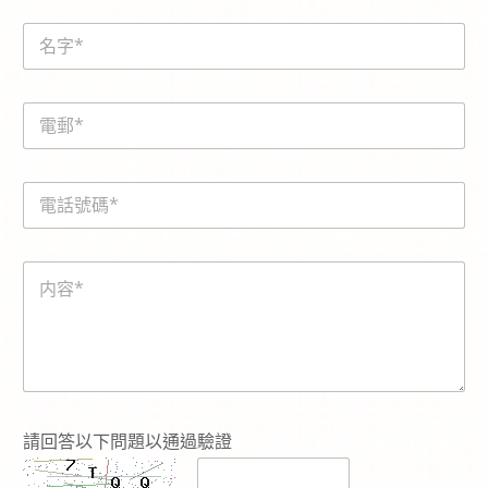
N
a
m
e
E
*
m
a
i
電
l
話
*
號
碼
内
*
容
*
請回答以下問題以通過驗證