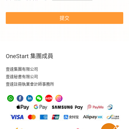
c
a
提交
p
t
c
h
a
-
t
OneStart 集團成員
o
k
e
壹達集團有限公司
n
壹達秘書有限公司
壹達註冊執業會計師事務所