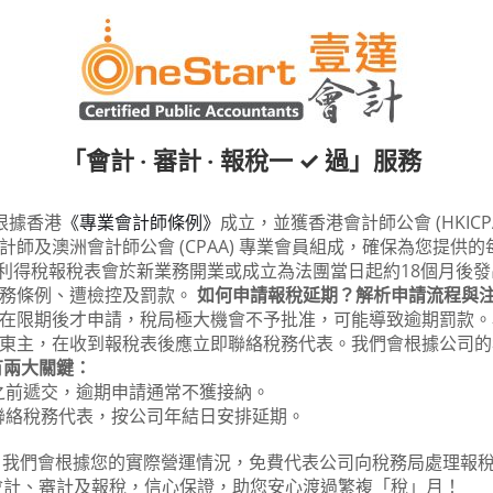
「會計 ‧ 審計 ‧ 報稅一 ✓ 過」服務
根據香港
《專業會計師條例》
成立，並獲香港會計師公會 (HKIC
師及澳洲會計師公會 (CPAA) 專業會員組成，確保為您提供的
份利得稅報稅表會於新業務開業或成立為法團當日起約18個月後發
稅務條例、遭檢控及罰款。
如何申請報稅延期？解析申請流程與
在限期後才申請，稅局極大機會不予批准，可能導致逾期罰款。
東主，在收到報稅表後應立即聯絡稅務代表。我們會根據公司的
有兩大關鍵：
之前遞交，逾期申請通常不獲接納。
聯絡稅務代表，按公司年結日安排延期。
服務。我們會根據您的實際營運情況，免費代表公司向稅務局處理
會計、審計及報稅，信心保證，助您安心渡過繁複「稅」月！