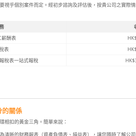
要視乎個別案件而定。經初步諮詢及評估後，按貴公司之實際情
務
工薪酬表
HK
稅表
HK
填報稅表一站式報稅
HK$
分的關係
環相扣的黃金三角。簡單來說：
為清晰的財務報表（資產負債表、損益表），讓您隨時了解公司