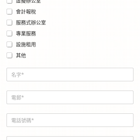
虛擬辦公室
會計報稅
服務式辦公室
專業服務
設施租用
其他
N
a
m
e
E
*
m
a
i
電
l
話
*
號
碼
内
*