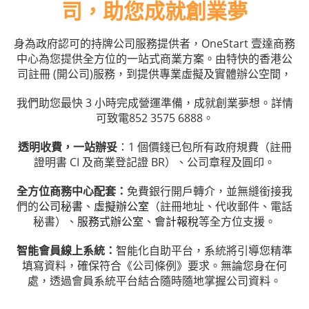
司，助您成就創業夢
身為政府認可的持牌公司服務提供者，OneStart 壹達商務
中心為您提供全方位的一站式商業方案。由特快的香港公
司註冊 (開公司)服務，到提供專業虛擬及實體辦公空間，
我們助您最快 3 小時完成營運準備，成就創業夢想。詳情
可致電852 3575 6888。
透明收費，一站辦妥
：1 個價錢已包所有政府規費（註冊
證明書 CI 及商業登記證 BR）、公司章程及圓印。
全方位商務中心配套：
免費銀行開戶轉介，並無縫銜接我
們的
公司秘書
、
虛擬辦公室
（註冊地址、代收郵件、電話
秘書）、
服務式辦公室
、
會計報稅
等全方位支援。
智能會員線上系統：
智能化自助平台，系統將引導您精準
填寫資料，確保符合《公司條例》要求。無論您身在何
處，透過會員系統平台結合隨時隨地掌握公司資料。