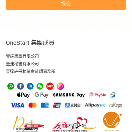
o
提交
k
e
n
E
m
a
i
OneStart 集團成員
l
壹達集團有限公司
壹達秘書有限公司
壹達註冊執業會計師事務所