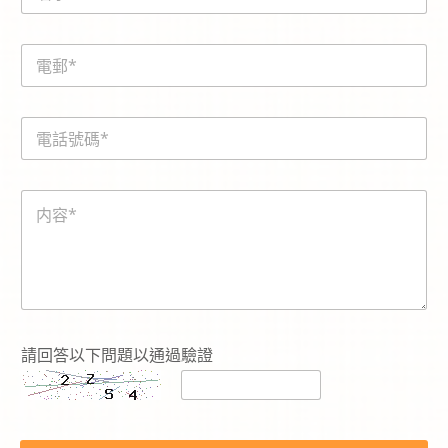
m
e
E
*
m
a
i
電
l
話
*
號
碼
E
内
*
m
容
a
*
i
l
c
a
p
t
c
請回答以下問題以通過驗證
h
a
-
t