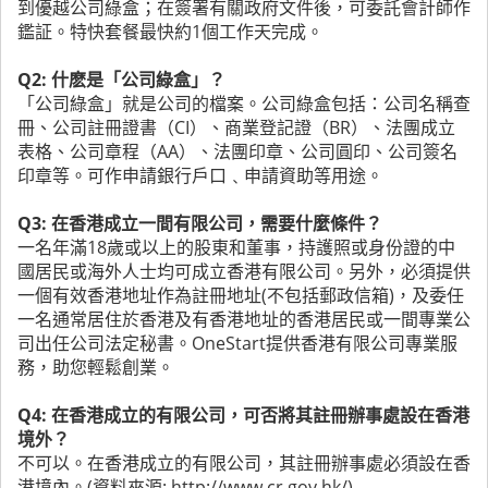
到優越公司綠盒；在簽署有關政府文件後，可委託會計師作
鑑証。特快套餐最快約1個工作天完成。
Q2: 什麽是「公司綠盒」？
「公司綠盒」就是公司的檔案。公司綠盒包括：公司名稱查
冊、公司註冊證書（CI）、商業登記證（BR）、法團成立
表格、公司章程（AA）、法團印章、公司圓印、公司簽名
印章等。可作申請銀行戶口﹑申請資助等用途。
Q3: 在香港成立一間有限公司，需要什麼條件？
一名年滿18歲或以上的股東和董事，持護照或身份證的中
國居民或海外人士均可成立香港有限公司。另外，必須提供
一個有效香港地址作為註冊地址(不包括郵政信箱)，及委任
一名通常居住於香港及有香港地址的香港居民或一間專業公
司出任公司法定秘書。OneStart提供香港有限公司專業服
務，助您輕鬆創業。
Q4: 在香港成立的有限公司，可否將其註冊辦事處設在香港
境外？
不可以。在香港成立的有限公司，其註冊辦事處必須設在香
港境內。(資料來源: http://www.cr.gov.hk/)