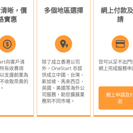
費清晰，價
多個地區選擇
網上付款
格實惠
請
tart向客戶清
除了成立香港公司
您可以足不出門
所有收費項
外，OneStart 亦提
網上完成服務申
以支援創業為
供成立中國、台灣、
不收取昂貴的
新加坡、馬來西亞、
。
英國、美國等海外公
司服務，助您擴展業
網上申請及
務到不同市場。
款