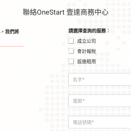
聯絡OneStart 壹達商務中心
請選擇查詢的服務：
心，我們將
成立公司
會計報稅
設施租用
N
a
m
e
E
*
m
a
i
電
l
話
*
號