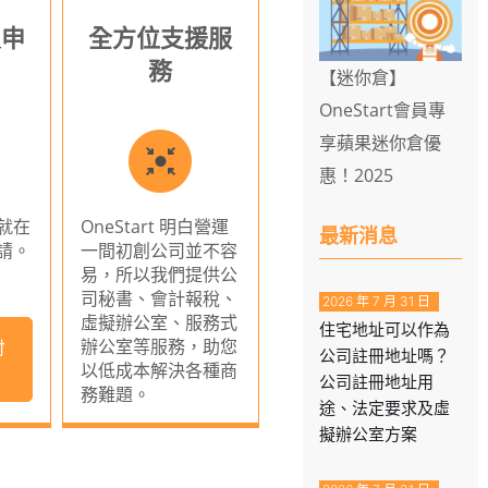
及申
全方位支援服
務
【迷你倉】
OneStart會員專
享蘋果迷你倉優
惠！2025
就在
OneStart 明白營運
最新消息
請。
一間初創公司並不容
易，所以我們提供公
司秘書、會計報稅、
2026 年 7 月 31 日
虛擬辦公室、服務式
住宅地址可以作為
辦公室等服務，助您
付
公司註冊地址嗎？
以低成本解決各種商
公司註冊地址用
務難題。
途、法定要求及虛
擬辦公室方案