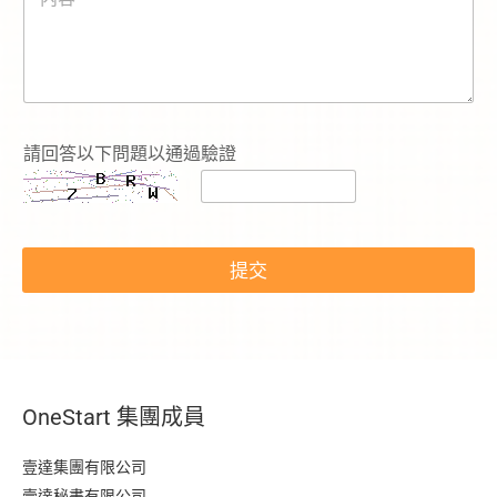
容
*
請回答以下問題以通過驗證
*
請
提交
選
擇
查
詢
的
服
務
OneStart 集團成員
：
電
話
壹達集團有限公司
號
壹達秘書有限公司