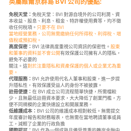
英屬維爾京群島 BVI 公司的優點:
免税天堂：
免稅天堂：BVI 對源自境外的公司利潤、資
本收益、股息、利息、租金、特許權使用費等，均不徵
收任何稅項。
只要不在 BVI
當地經營業務，公司無需繳納任何所得稅、利得稅、增
值稅或預扣稅。
高度保密：
BVI 法律高度重視公司資訊的保密性。
股東
和董事的資料並不會公開
有效保護公司擁有人的隱私，
避免不必要的
關注。這
對於注重隱私和資產保護的個人或企業尤為重
要。
代理服務：
BVI 允許使用代名人董事和股東，進一步提
升隱私性，有效保護受益人的身份不被披露。
註冊便捷：
在 BVI 成立公司流程簡單快捷，所需檔較
少，且無最低註冊資本要求，大大降低了創業門檻，方
便不同規模的企業快速設立和開展業務。
低維護成本：
BVI 公司的維護成本相對較低。無需提交
年度審計報告和財務報表，也無需在當地聘請董事或員
工，減輕了企業的行政負擔
國際認可：
BVI 作為一個成熟且備受尊重的離岸金融中