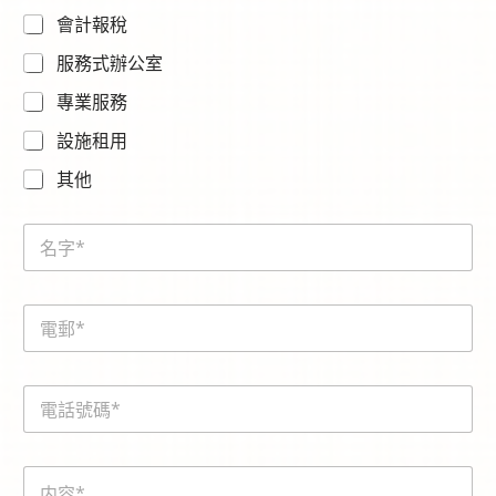
會計報稅
服務式辦公室
專業服務
設施租用
其他
N
a
m
e
E
*
m
a
i
電
l
話
*
號
碼
内
*