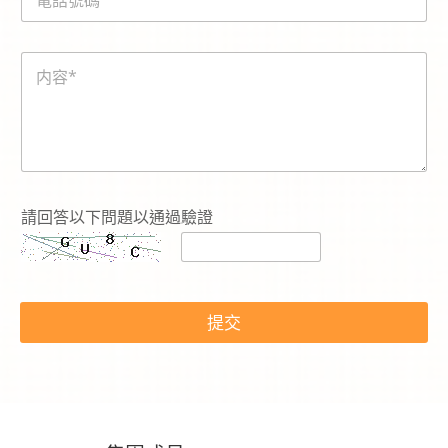
話
*
號
碼
内
*
容
*
請回答以下問題以通過驗證
請
選
提交
擇
查
詢
的
服
務
：