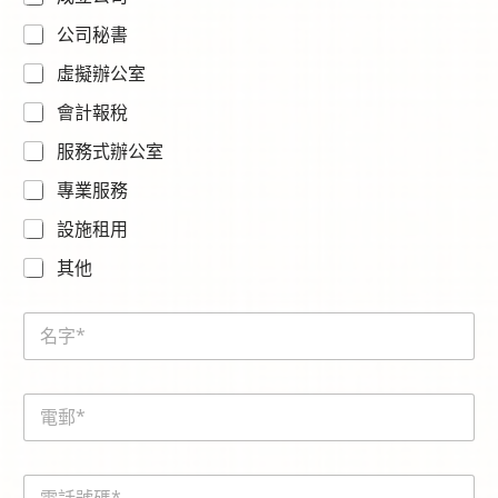
公司秘書
虛擬辦公室
會計報稅
服務式辦公室
專業服務
設施租用
其他
N
a
m
e
E
*
m
a
i
電
l