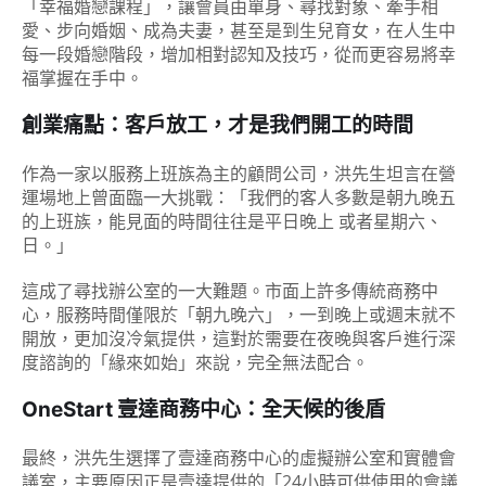
「幸福婚戀課程」，讓會員由單身、尋找對象、牽手相
愛、步向婚姻、成為夫妻，甚至是到生兒育女，在人生中
每一段婚戀階段，增加相對認知及技巧，從而更容易將幸
福掌握在手中。
創業痛點：客戶放工，才是我們開工的時間
作為一家以服務上班族為主的顧問公司，洪先生坦言在營
運場地上曾面臨一大挑戰：「我們的客人多數是朝九晚五
的上班族，能見面的時間往往是平日晚上 或者星期六、
日。」
這成了尋找辦公室的一大難題。市面上許多傳統商務中
心，服務時間僅限於「朝九晚六」，一到晚上或週末就不
開放，更加沒冷氣提供，這對於需要在夜晚與客戶進行深
度諮詢的「緣來如始」來說，完全無法配合。
OneStart
壹達商務中心：全天候的後盾
最終，洪先生選擇了壹達商務中心的虛擬辦公室和實體會
議室，主要原因正是壹達提供的「24小時可供使用的會議