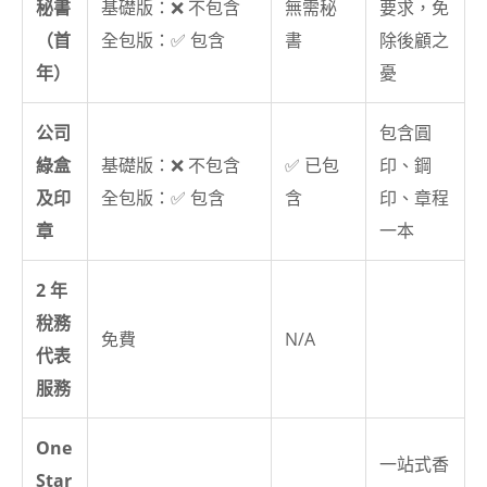
秘書
基礎版：❌ 不包含
無需秘
要求，免
（首
全包版：✅ 包含
書
除後顧之
年）
憂
公司
包含圓
綠盒
基礎版：❌ 不包含
✅ 已包
印、鋼
及印
全包版：✅ 包含
含
印、章程
章
一本
2 年
稅務
免費
N/A
代表
服務
One
一站式香
Star