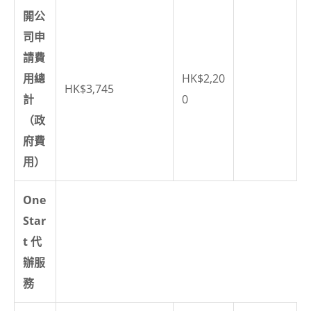
開公
司申
請費
用總
HK$2,20
HK$3,745
計
0
（政
府費
用）
One
Star
t 代
辦服
務