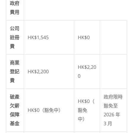
政府
費用
公司
註冊
HK$1,545
HK$0
費
商業
HK$2,20
登記
HK$2,200
0
費
破產
政府限時
HK$0（
欠薪
豁免至
HK$0（豁免中）
豁免
保障
2026 年
中）
基金
3 月