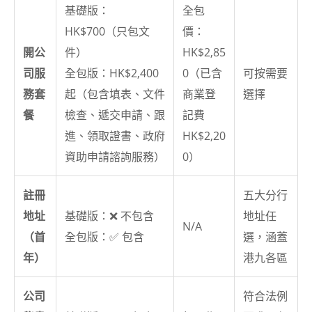
基礎版：
全包
HK$700（只包文
價：
開公
件）
HK$2,85
司服
全包版：HK$2,400
0（已含
可按需要
務套
起（包含填表、文件
商業登
選擇
餐
檢查、遞交申請、跟
記費
進、領取證書、政府
HK$2,20
資助申請諮詢服務）
0）
註冊
五大分行
地址
基礎版：❌ 不包含
地址任
N/A
（首
全包版：✅ 包含
選，涵蓋
年）
港九各區
公司
符合法例