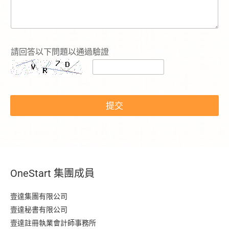
l
請
選
擇
查
詢
請回答以下問題以通過驗證
的
服
務
：
提交
OneStart 集團成員
壹達集團有限公司
壹達秘書有限公司
壹達註冊執業會計師事務所