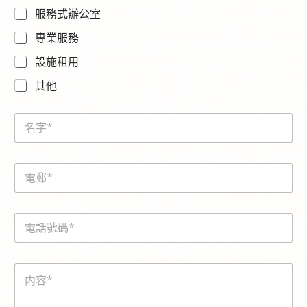
服務式辦公室
專業服務
設施租用
其他
N
a
m
e
E
*
m
a
i
電
l
話
*
號
碼
E
内
*
m
容
a
*
i