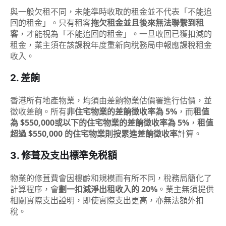
與一般欠租不同，未能準時收取的租金並不代表「不能追
回的租金」。只有租客
拖欠租金並且後來無法聯繫到租
客
，才能視為「不能追回的租金」。一旦收回已獲扣減的
租金，業主須在該課稅年度重新向稅務局申報應課稅租金
收入。
2. 差餉
香港所有地產物業，均須由差餉物業估價署進行估價，並
徵收差餉。所有
非住宅物業的差餉徵收率為 5%
，而
租值
為 $550,000或以下的住宅物業的差餉徵收率為 5%
，
租值
超過 $550,000 的住宅物業則按累進差餉徵收率
計算。
3. 修葺及支出標準免税額
物業的修葺費會因樓齡和規模而有所不同，稅務局簡化了
計算程序，會
劃一扣減淨出租收入的 20%
。業主無須提供
相關實際支出證明，即使實際支出更高，亦無法額外扣
稅。