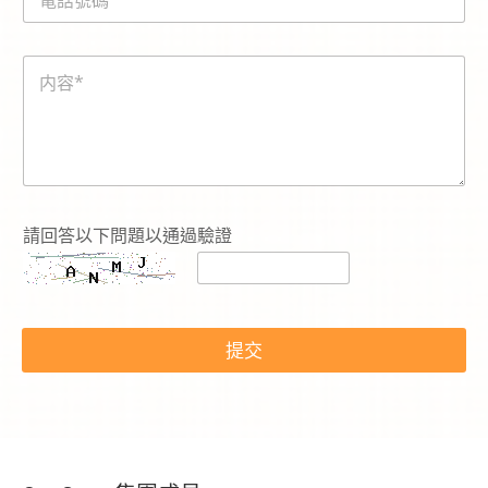
話
*
號
號
碼
碼
*
内
*
電
容
話
*
號
碼
*
N
a
m
請回答以下問題以通過驗證
e
提交