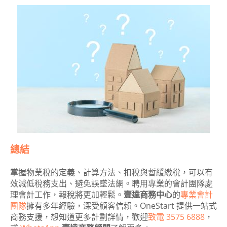
總結
掌握物業稅的定義、計算方法、扣稅與暫緩繳稅，可以有
效減低稅務支出、避免誤墜法網。聘用專業的會計團隊處
理會計工作，報稅將更加輕鬆。
壹達商務中心
的
專業會計
團隊
擁有多年經驗，深受顧客信賴。OneStart 提供一站式
商務支援，想知道更多計劃詳情，歡迎
致電 3575 6888
，