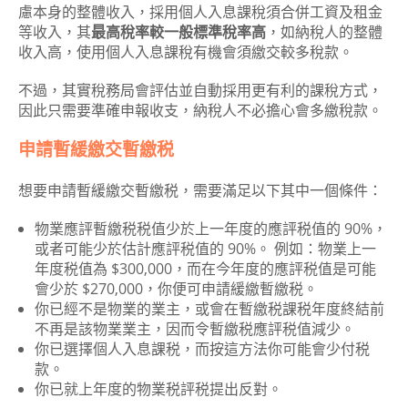
慮本身的整體收入，採用個人入息課稅須合併工資及租金
等收入，其
最高稅率較一般標準稅率高
，如納稅人的整體
收入高，使用個人入息課稅有機會須繳交較多稅款。
不過，其實稅務局會評估並自動採用更有利的課稅方式，
因此只需要準確申報收支，納稅人不必擔心會多繳稅款。
申請暫緩繳交暫繳税
想要申請暫緩繳交暫繳税，需要滿足以下其中一個條件：
物業應評暫繳税税值少於上一年度的應評税值的 90%，
或者可能少於估計應評税值的 90%。 例如：物業上一
年度税值為 $300,000，而在今年度的應評税值是可能
會少於 $270,000，你便可申請緩繳暫繳税。
你已經不是物業的業主，或會在暫繳税課税年度終結前
不再是該物業業主，因而令暫繳税應評税值減少。
你已選擇個人入息課税，而按這方法你可能會少付税
款。
你已就上年度的物業税評税提出反對。