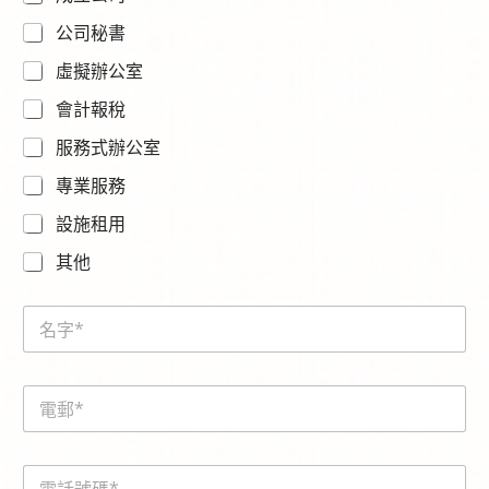
公司秘書
虛擬辦公室
會計報稅
服務式辦公室
專業服務
設施租用
其他
N
a
m
e
E
*
m
a
i
電
電
l
話