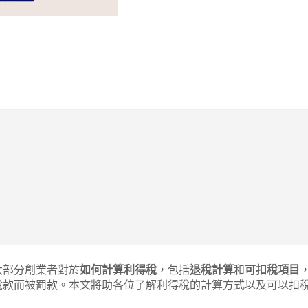
大部分創業者對於
如何計算利得稅
，包括
退稅計算
和
可扣稅項目
稅款而被罰款。本文將助各位了解利得稅的計算方式以及可以扣