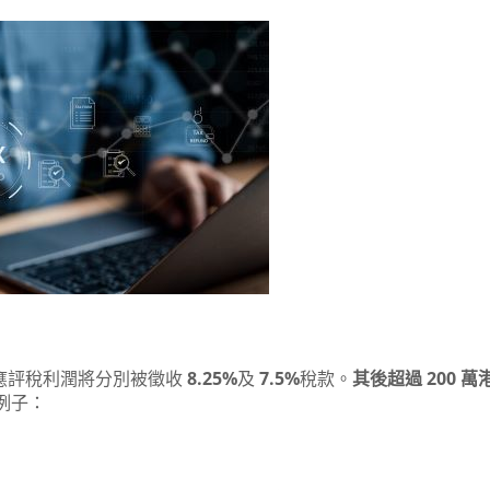
應評稅利潤將分別被徵收
8.25%
及
7.5%
稅款。
其後超過 200 萬
例子：