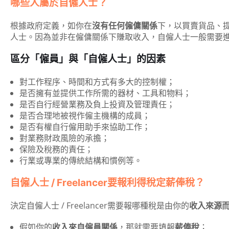
哪些人屬於自僱人士？
根據政府定義，如你在
沒有任何僱傭關係
下，以買賣貨品、
人士。因為並非在僱傭關係下賺取收入，自僱人士一般需要
區分「僱員」與「自僱人士」的因素
對工作程序、時間和方式有多大的控制權；
是否擁有並提供工作所需的器材、工具和物料；
是否自行經營業務及負上投資及管理責任；
是否合理地被視作僱主機構的成員；
是否有權自行僱用助手來協助工作；
對業務財政風險的承擔；
保險及稅務的責任；
行業或專業的傳統結構和慣例等。
自僱人士 / Freelancer要報利得稅定薪俸稅？
決定自僱人士 / Freelancer需要報哪種稅是由你的
收入來源
假如你的
收入來自僱員關係
，那就需要填報
薪俸稅
；