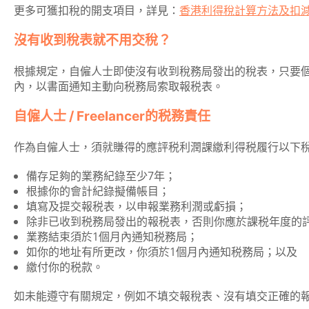
更多可獲扣稅的開支項目，詳見：
香港利得稅計算方法及扣
沒有收到稅表就不用交稅？
根據規定，自僱人士即使沒有收到稅務局發出的稅表，只要個人收
內，以書面通知主動向税務局索取報税表。
自僱人士 / Freelancer的税務責任
作為自僱人士，須就賺得的應評税利潤課繳利得税履行以下
備存足夠的業務紀錄至少7年；
根據你的會計紀錄擬備帳目；
填寫及提交報税表，以申報業務利潤或虧損；
除非已收到税務局發出的報税表，否則你應於課税年度的
業務結束須於1個月內通知税務局；
如你的地址有所更改，你須於1個月內通知税務局；以及
繳付你的税款。
如未能遵守有關規定，例如不填交報稅表、沒有填交正確的