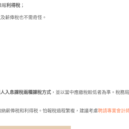
填報
利得稅
；
利得稅及薪俸稅也不需奇怪。
)個人入息課稅兩種課稅方式
，並以當中應繳稅較低者為準。稅務
繳納薪俸税和利得税。怕報稅過程繁複，建議考慮
聘請專業會計