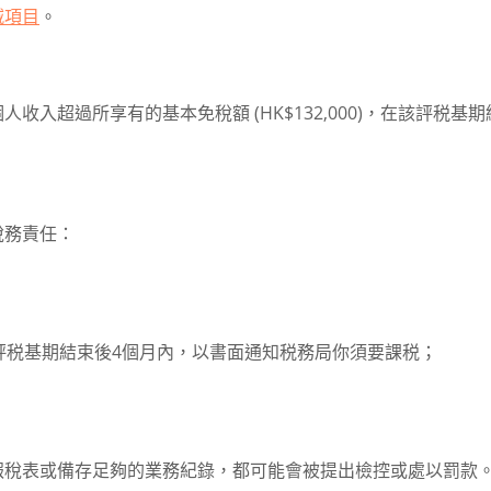
減項目
。
入超過所享有的基本免稅額 (HK$132,000)，在該評税基期
稅務責任：
評税基期結束後4個月內，以書面通知税務局你須要課税；
報稅表或備存足夠的業務紀錄，都可能會被提出檢控或處以罰款