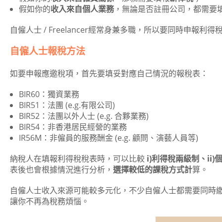
假如你的
收入來自個人業務
，無論是否註冊公司，都需要
自僱人士 / Freelancer經常身兼多職，所以要同時申報
自僱人士報稅方法
如要申報應邀稅項，首先要填妥對應自己情況的報稅表：
BIR60：獨資業務
BIR51：法團 (e.g.有限公司)
BIR52：法團以外人士 (e.g. 合夥業務)
BIR54：非香港居民經營的業務
IR56M：非僱員的服務酬金 (e.g. 顧問、演藝人員等)
納稅人在填報利得稅稅表時，可以比較
i)利得稅兩級制、ii
表後也會根據情況進行分析，
選擇較低的課稅方式計
算。
自僱人士收入來源可能較多元化，不少自僱人士都需要同時
讓你不再為稅務煩惱。