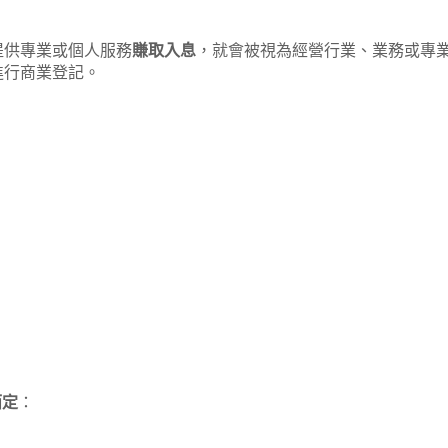
提供專業或個人服務
賺取入息
，就會被視為經營行業、業務或專
進行商業登記。
而定
：