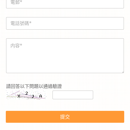
m
a
i
電
電
l
話
話
*
號
號
碼
碼
*
内
*
電
容
話
*
號
碼
*
E
m
a
請回答以下問題以通過驗證
i
l
提交