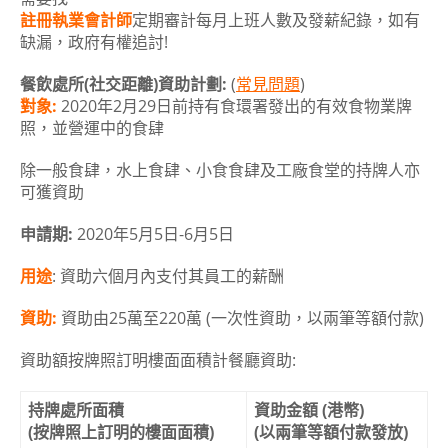
註冊執業會計師
定期審計每月上班人數及發薪紀錄，如有
缺漏，政府有權追討!
餐飲處所(社交距離)資助計劃:
(
常見問題
)
對象:
2020年2月29日前持有食環署發出的有效食物業牌
照，並營運中的食肆
除一般食肆，水上食肆、小食食肆及工廠食堂的持牌人亦
可獲資助
申請期:
2020年5月5日-6月5日
用途
: 資助六個月內支付其員工的薪酬
資助:
資助由25萬至220萬 (一次性資助，以兩筆等額付款)
資助額按牌照訂明樓面面積計餐廳資助:
持牌處所面積
資助金額 (港幣)
(按牌照上訂明的樓面面積)
(以兩筆等額付款發放)