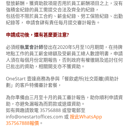
發放薪酬，獲資助款項是否用於員工薪酬項目之上，沒有
強積金紀錄的員工需提交合法及齊全的紀錄，
包括但不限於員工合約、薪金紀錄、勞工保險紀錄、出勤
紀錄等， 申請食肆有責任每月提交審計報告。
申請成功後，還有甚麼要注意?
必須經
執業會計師
發出在2020年5月至10月期間，在持牌
地點工作的員工薪金總額及受薪員工總人數證明書，申請
人須在每個月份定期報告，否則政府有權徹銷及追討任何
已批出的資助，相關開支亦不獲資助。
OneStart 壹達商務為參與「餐飲處所(社交距離)資助計
劃」的客戶特備審計套餐，
為你準備由三月至十月的員工審計報告，助你順利申請資
助，亦避免漏報為而罰款或退還資助。
如有興趣請致電 35756888 或發電郵至
info@onestartoffices.com 或
按此WhatsApp
357567888報價
。