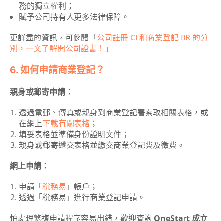
務的獨立權利；
賦予公司持有人更多法律保障。
更詳盡的資訊，可參閱「
公司註冊 CI 和商業登記 BR 的分
別，一文了解開公司證書！
」
6. 如何申請商業登記？
親身或郵寄申請：
透過電郵、傳真或親身到商業登記署索取相關表格，或
在網上
下載有關表格
；
填妥表格並準備身份證明文件；
親身或郵寄遞交表格並繳交商業登記費及徵費。
網上申請：
申請「
稅務易
」帳戶；
透過「稅務易」進行商業登記申請。
怕處理繁複申請程序容易出錯，歡迎查詢
OneStart 成立