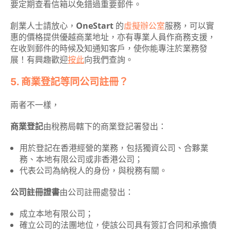
要定期查看信箱以免錯過重要郵件。
創業人士請放心，
OneStart
的
虛擬辦公室
服務，可以實
惠的價格提供優越商業地址，亦有專業人員作商務支援，
在收到郵件的時候及知通知客戶，使你能專注於業務發
展！有興趣歡迎
按此
向我們查詢。
5. 商業登記等同公司註冊？
兩者不一樣，
商業登記
由稅務局轄下的商業登記署發出：
用於登記在香港經營的業務，包括獨資公司、合夥業
務、本地有限公司或非香港公司；
代表公司為納稅人的身份，與稅務有關。
公司註冊證書
由公司註冊處發出：
成立本地有限公司；
確立公司的法團地位，使該公司具有簽訂合同和承擔債