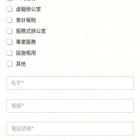
c
虛擬辦公室
h
a
會計報稅
-
t
服務式辦公室
o
k
專業服務
e
設施租用
n
*
其他
N
a
m
e
E
*
m
a
i
電
l
話
*
號