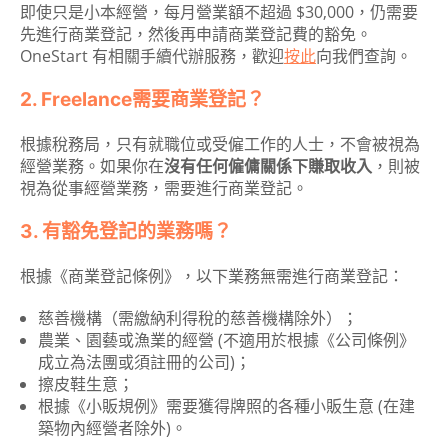
即使只是小本經營，每月營業額不超過 $30,000，仍需要
先進行商業登記，然後再申請商業登記費的豁免。
OneStart 有相關手續代辦服務，歡迎
按此
向我們查詢。
2. Freelance需要商業登記？
根據稅務局，只有就職位或受僱工作的人士，不會被視為
經營業務。如果你在
沒有任何僱傭關係下賺取收入
，則被
視為從事經營業務，需要進行商業登記。
3. 有豁免登記的業務嗎？
根據《商業登記條例》，以下業務無需進行商業登記：
慈善機構（需繳納利得稅的慈善機構除外）；
農業、園藝或漁業的經營 (不適用於根據《公司條例》
成立為法團或須註冊的公司)；
擦皮鞋生意；
根據《小販規例》需要獲得牌照的各種小販生意 (在建
築物內經營者除外)。