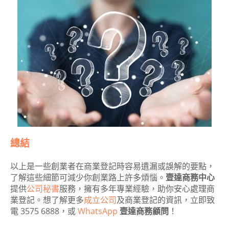
總結
以上是一些創業者在商業登記時容易遺漏或誤解的要點，
了解這些細節可減少你創業路上許多煩惱。
壹達商務中心
提供
公司秘書
服務，擁有多年專業經驗，助你安心處理商
業登記。想了解更多
成立公司
及商業登記的資訊，立即致
電 3575 6888，或
WhatsApp
壹達商務顧問
！