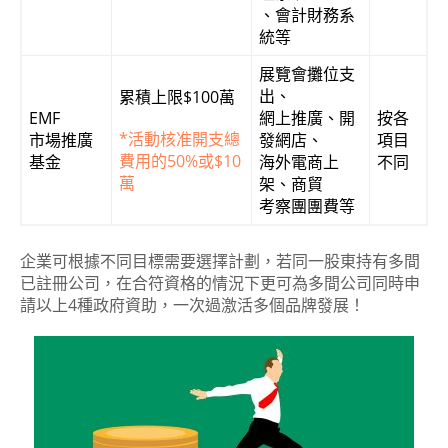
、會計財務系
統等
展覽會攤位支
出、
累積上限$100萬
EMF
網上推廣、開
按各
*
活動核准開支總
市場推廣
發網店、
項目
費用的50%或$10
基金
海外電商上
不同
萬
架、商貿
考察團團費等
企業可根據不同目標需要選擇計劃，若同一股東持有多間
已註冊公司，在合符資格的情況下更可為多間公司同時申
請以上4種政府資助，一次過激活多個品牌發展！