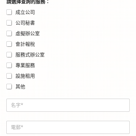
請選擇查詢的服務：
成立公司
公司秘書
虛擬辦公室
會計報稅
服務式辦公室
專業服務
設施租用
其他
請
N
選
a
擇
m
查
e
詢
E
*
的
m
服
a