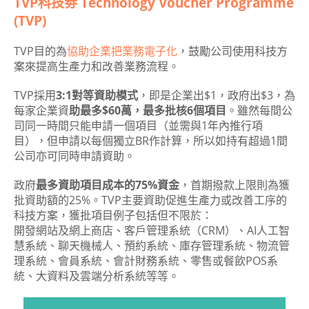
TVP科技劵 Technology Voucher Programme
(TVP)
TVP目的為
協助企業把業務電子化
，鼓勵公司使用科技方
案來提高生產力和改善業務流程。
TVP採用
3:1對等資助模式
，即是企業出$1，政府出$3，為
每家企業資
助最多$60萬，最多批核6個項目
。雖然每間公
司同一時間只能申請一個項目（並需與1年內推行項
目），但申請以每個獨立BR作計算，所以如持有超過1間
公司亦可同時申請資助。
政府
最多資助項目成本的75%資金
，首期撥款上限則為獲
批資助額的25%。TVP主要資助促進生產力或改善工序的
科技方案，獲批項目例子包括但不限於：
開發網站及網上商店、客戶管理系統（CRM）、AI人工智
慧系統、聊天機械人、預約系統、庫存管理系統、物流管
理系統、會員系統、會計財務系統、零售或餐飲POS系
統、大資料及雲端分析系統等等。