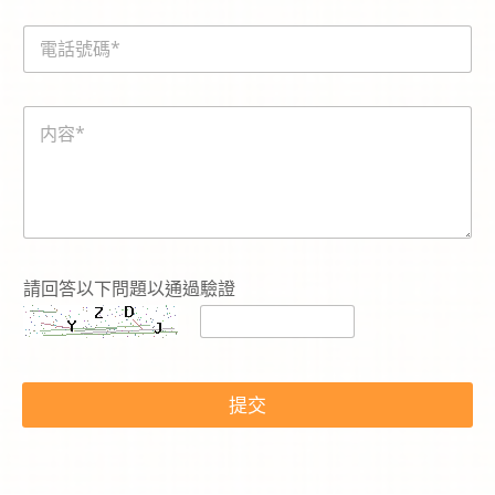
務
i
：
電
l
c
話
*
a
號
p
碼
t
内
*
c
容
h
*
a
-
t
o
k
e
請回答以下問題以通過驗證
n
提交