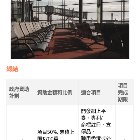
總結
項目
政府資助
資助金額和比例
適合項目
完成
計劃
期限
開發網上平
臺、專利/
商標註冊、宣
傳品、
項目50%, 累積上
聘用香港或外
限$700萬