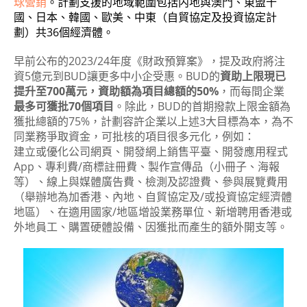
球營銷
。計劃支援的地域範圍包括内地與澳門、東盟十
國、日本、韓國、歐美、中東（自貿協定及投資協定計
劃）共36個經濟體。
早前公布的2023/24年度《財政預算案》，提及政府將注
資5億元到BUD讓更多中小企受惠。BUD的
資助上限現已
提升至700萬元，資助額為項目總額的50%
，而每間企業
最多可獲批70個項目
。除此，BUD的首期撥款上限金額為
獲批總額的75%，計劃容許企業以上述3大目標為本，為不
同業務爭取資金，可批核的項目很多元化，例如：
建立或優化公司網頁、開發網上銷售平臺、開發應用程式
App、專利費/商標註冊費、製作宣傳品（小冊子、海報
等）、線上與媒體廣告費、檢測及認證費、參與展覽費用
（舉辦地為加香港、內地、自貿協定及/或投資協定經濟體
地區）、在適用國家/地區增設業務單位、新增聘用香港或
外地員工、購置硬體設備、因獲批而產生的額外開支等。