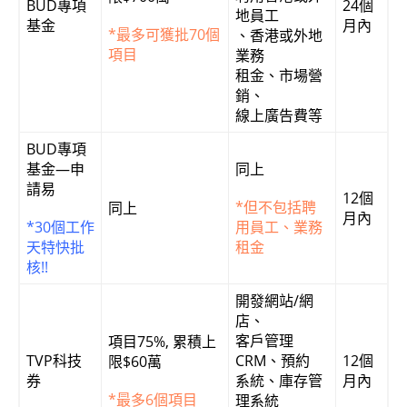
BUD專項
24個
地員工
基金
月內
*最多可獲批
70個
、香港或外地
項目
業務
租金、市場營
銷、
線上廣告費等
BUD專項
基金—申
同上
請易
12個
*但不包括聘
同上
月內
*30個工作
用員工、業務
天特快批
租金
核!!
開發網站/網
店、
客戶管理
項目75%, 累積上
TVP科技
CRM、預約
12個
限$60萬
券
系統、庫存管
月內
*最多6個項目
理系統