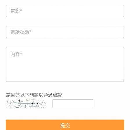
e
E
*
m
a
i
電
l
話
*
號
碼
内
*
容
*
請回答以下問題以通過驗證
提交