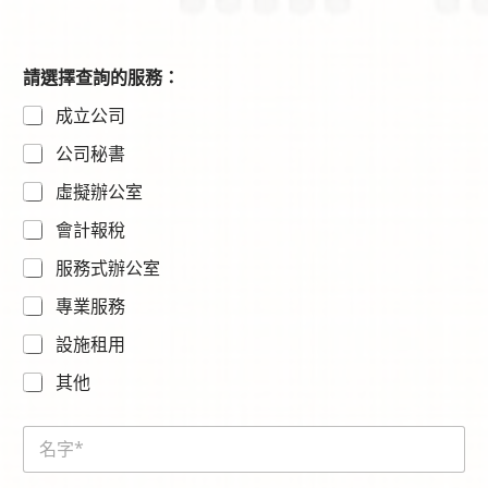
電
請選擇查詢的服務：
話
成立公司
號
碼
公司秘書
*
請
虛擬辦公室
選
擇
會計報稅
查
詢
服務式辦公室
的
服
專業服務
務
設施租用
：
*
其他
N
a
m