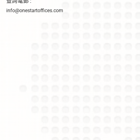
查詢電郵 :
info@onestartoffices.com