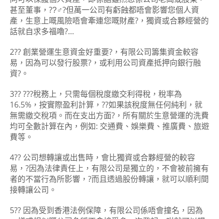
甚至董事，
??‍♂?
但萬一公司有虧蝕都唔會影響您個人資
產，生意上嘅風險唔會牽連您嘅財產
?
，獨資或合夥經營的
話就自求多福嚕
?
…
2??
創業營運生意資金好重要
?
，有限公司籌集資金較容
易，因為可以發行股票
?
，或利用公司資產抵押向銀行融
資
?
。
3??
??‍?
稅務上，只需每個稅度繳交利得稅，稅率為
16.5%，按實際盈利計算，
??
如果該稅度無任何純利，就
無需繳交稅項。而在支出方面
?
，所有關於生意營運的洗費
均可全數計算在內，例如: 交通費、娛樂費、推廣費、旅遊
費等。
4??
公司想轉讓或出售時，會比獨資或合夥經營的較容
易，
?
因為法律責任上，有限公司是獨立的，不會被前擁有
者的不當行為所影響，
?
而且透過股份轉讓，就可以順利間
接轉讓公司。
5??
因為受到香港法例保障，有限公司係唔會撞名，因為