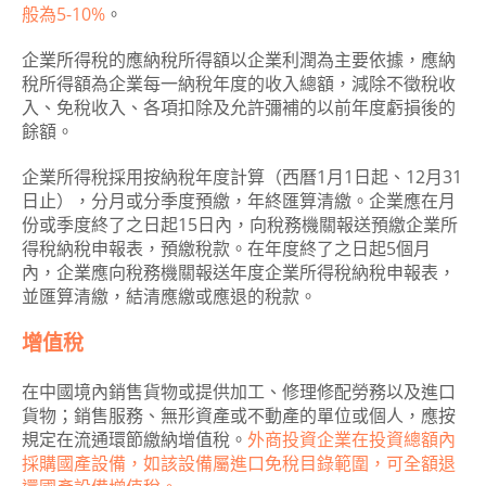
般為5-10%
。
企業所得稅的應納稅所得額以企業利潤為主要依據，應納
稅所得額為企業每一納稅年度的收入總額，減除不徵稅收
入、免稅收入、各項扣除及允許彌補的以前年度虧損後的
餘額。
企業所得稅採用按納稅年度計算（西曆1月1日起、12月31
日止），分月或分季度預繳，年終匯算清繳。企業應在月
份或季度終了之日起15日內，向稅務機關報送預繳企業所
得稅納稅申報表，預繳稅款。在年度終了之日起5個月
內，企業應向稅務機關報送年度企業所得稅納稅申報表，
並匯算清繳，結清應繳或應退的稅款。
增值稅
在中國境內銷售貨物或提供加工、修理修配勞務以及進口
貨物；銷售服務、無形資產或不動產的單位或個人，應按
規定在流通環節繳納增值稅。
外商投資企業在投資總額內
採購國產設備，如該設備屬進口免稅目錄範圍，可全額退