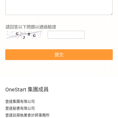
請回答以下問題以通過驗證
N
a
提交
m
e
*
電
話
號
碼
OneStart 集團成員
*
壹達集團有限公司
壹達秘書有限公司
壹達註冊執業會計師事務所