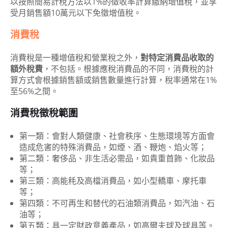
以按照簡易計稅方法以1%的徵收率計算繳納增值稅，並享
受月銷售額10萬元以下免徵增值稅。
消費稅
消費稅是一種增值稅和營業稅之外，
對特定消費品收取的
額外稅費
，不包括。根據應稅消費品的不同，消費稅的計
算方式會根據銷售額或銷售數量進行計算，稅率通常在1%
至56%之間。
消費稅徵稅範圍
第一類：會對人類健康、社會秩序、生態環境等方面會
造成危害的特殊消費品，如煙、酒、鞭炮、焰火等；
第二類：奢侈品、非生活必需品，如貴重首飾、化妝品
等；
第三類：高能秏及高檔消費品，如小型轎車、摩托車
等；
第四類：不可再生和替代的石油類消費品，如汽油、石
油等；
第五類：具一定財政意義產品，如高爾夫球及球具等。