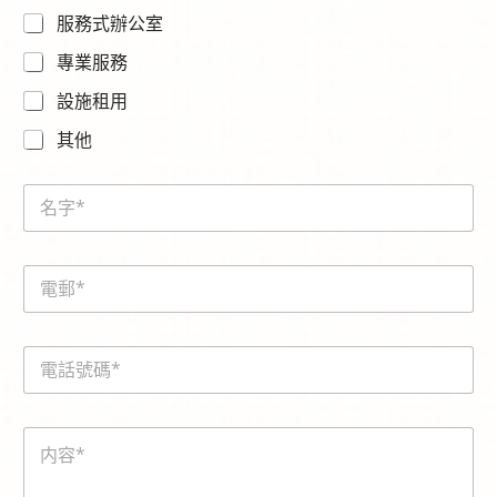
服務式辦公室
專業服務
設施租用
其他
N
a
m
e
E
*
m
a
i
電
l
話
*
號
碼
内
*
容
*