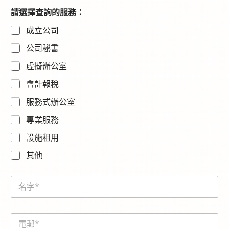
N
請選擇查詢的服務：
a
成立公司
m
e
公司秘書
虛擬辦公室
會計報稅
服務式辦公室
專業服務
設施租用
其他
N
a
m
e
E
*
m