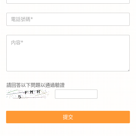
a
i
電
l
話
*
號
碼
内
*
容
*
請回答以下問題以通過驗證
提交