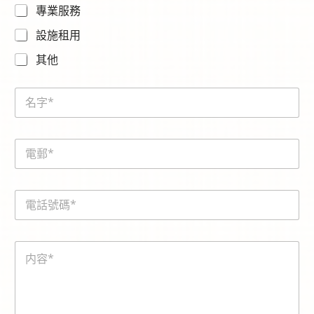
專業服務
設施租用
其他
N
a
m
e
E
*
m
a
i
内
電
l
容
話
*
請
號
選
碼
擇
内
*
查
容
詢
*
的
服
務