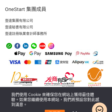
a
-
OneStart 集團成員
t
o
k
壹達集團有限公司
e
壹達秘書有限公司
n
壹達註冊執業會計師事務所
我們使用 Cookie 來確保您在網站上獲得最佳體
驗。如果您繼續使用本網站，我們將預設您對此感
到滿意。
防止洗黑錢措施
私隱政策
服務條款
服務流程及條款政策