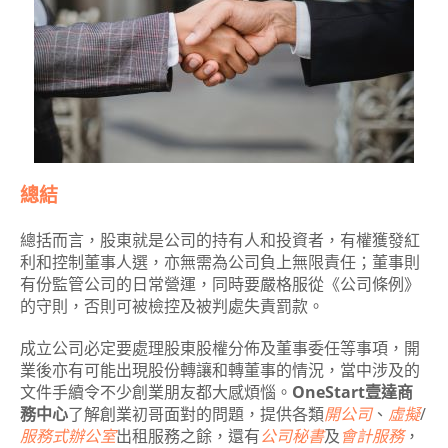
總結
總括而言，股東就是公司的持有人和投資者，有權獲發紅
利和控制董事人選，亦無需為公司負上無限責任；董事則
有份監管公司的日常營運，同時要嚴格服從《公司條例》
的守則，否則可被檢控及被判處失責罰款。
成立公司必定要處理股東股權分佈及董事委任等事項，開
業後亦有可能出現股份轉讓和轉董事的情況，當中涉及的
文件手續令不少創業朋友都大感煩惱。
OneStart壹達商
務中心
了解創業初哥面對的問題，提供各類
開公司
、
虛擬
/
服務式辦公室
出租服務之餘，還有
公司秘書
及
會計服務
，