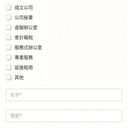
成立公司
公司秘書
虛擬辦公室
會計報稅
服務式辦公室
專業服務
設施租用
其他
N
a
m
e
E
*
m
a