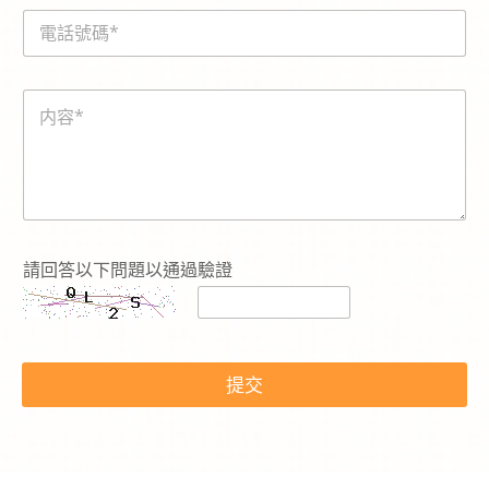
i
電
l
話
*
號
碼
内
*
容
*
請回答以下問題以通過驗證
*
c
提交
a
p
t
c
h