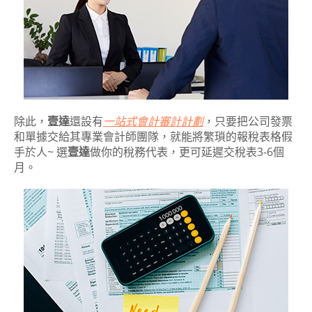
除此，
壹達
還設有
一站式會計審計計劃
，只要把公司發票
和單據交給其專業會計師團隊，就能將繁瑣的報稅表格假
手於人~ 選
壹達
做你的稅務代表，更可延遲交稅表3-6個
月。