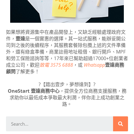
如果想將資源集中在產品開發上，又缺乏經驗處理政府文
件，
壹達
是一個實惠的選擇。其一站式服務，能辦妥開公
司到之後的後續程序，其服務套餐除包攬上述的文件準備
外，還有綠盒準備，商業註冊地址租借、銀行開戶、MPF
和勞工保險諮詢等等，17年來已幫助超過17000+位創業者
成立公司，歡迎
致電 3575 6888
，或
Whatsapp
壹達商務
顧問
了解更多！
?【踏出壹步，夢想達到】?
OneStart 壹達商務中心
，提供全方位商務支援服務，務
求助你以最低成本爭取最大利潤，伴你走上成功創業之
路。