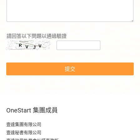
請回答以下問題以通過驗證
電
話
提交
號
碼
*
N
a
m
e
OneStart 集團成員
E
m
a
壹達集團有限公司
i
壹達秘書有限公司
l