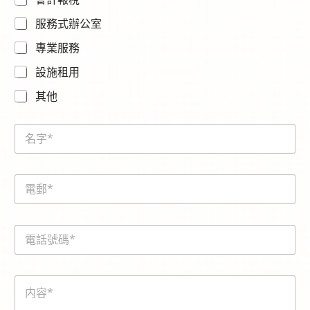
服務式辦公室
專業服務
設施租用
其他
N
a
m
e
E
*
m
a
i
電
l
話
*
號
碼
内
*
容
*