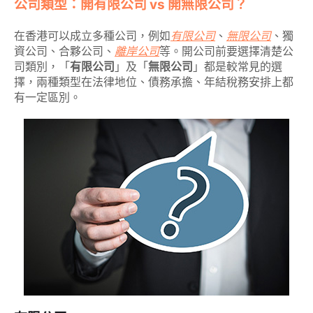
公司類型：開有限公司 vs 開無限公司？
在香港可以成立多種公司，例如
有限公司
、
無限公司
、獨
資公司、合夥公司、
離岸公司
等。開公司前要選擇清楚公
司類別，「
有限公司
」及「
無限公司
」都是較常見的選
擇，兩種類型在法律地位、債務承擔、年結稅務安排上都
有一定區別。