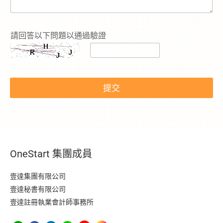
内
容
請回答以下問題以通過驗證
c
a
p
t
c
提交
h
a
-
t
o
k
e
OneStart 集團成員
n
N
a
壹達集團有限公司
m
壹達秘書有限公司
e
壹達註冊執業會計師事務所