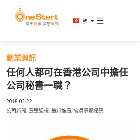
En
繁
简
創業資訊
任何人都可在香港公司中擔任
公司秘書一職？
2018-03-22
公司新聞
,
壹達週報
,
最新推廣
,
會員專屬優惠