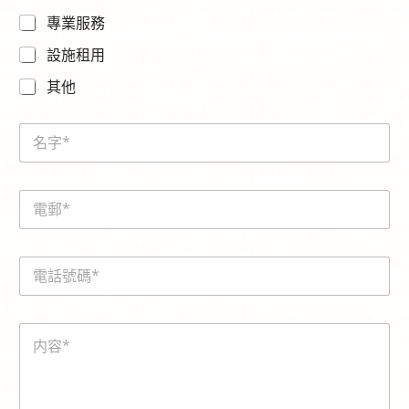
專業服務
設施租用
其他
N
a
m
e
E
*
m
a
i
電
l
話
*
號
碼
内
*
容
*