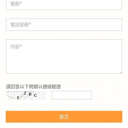
*
m
a
i
電
l
話
*
號
碼
内
*
容
*
請回答以下問題以通過驗證
*
提交