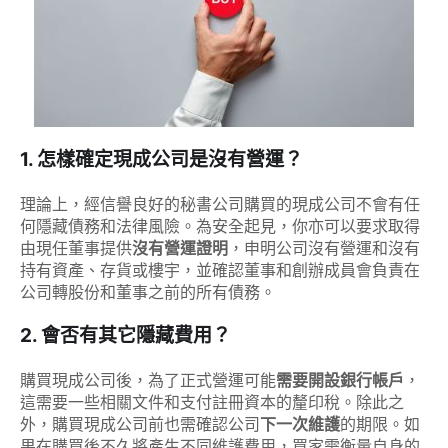
1. 怎樣確定現成公司是沒有營運？
理論上，經信譽良好的秘書公司購買的現成公司不會有任
何隱藏債務和法律風險。為安全起見，你亦可以要求取得
由現任董事提供
沒有營運證明
，申明公司沒有營運和沒有
持有資產、存貨或樓宇，並確認董事和創辦成員會負責在
公司轉股份和董事之前的所有債務。
2. 會否有其它隱藏費用？
購買現成公司後，為了正式營運可能
需要開設銀行帳戶
，
這需要一些相關文件和支付註冊資本的釐印稅。除此之
外，購買現成公司前也需確認公司
下一次維護
的期限。如
果在購買後不久將產生不同維護費用，買家需衡量自身的