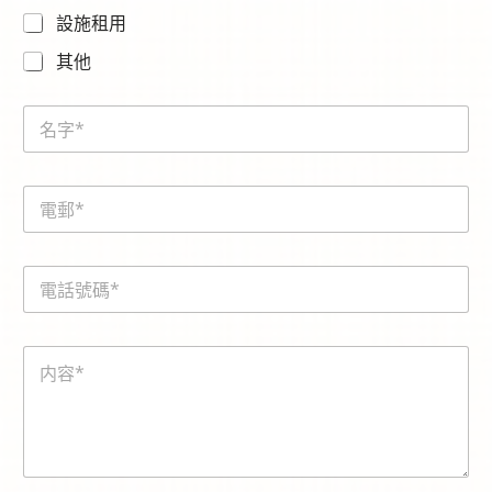
設施租用
其他
N
a
m
e
E
*
m
a
i
電
l
話
*
號
碼
内
*
容
*