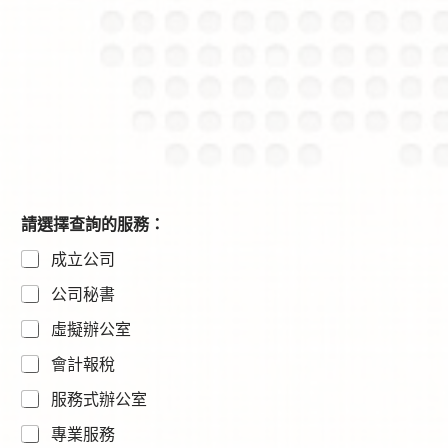
電
請選擇查詢的服務：
話
成立公司
號
碼
公司秘書
*
*
虛擬辦公室
内
容
會計報稅
服務式辦公室
專業服務