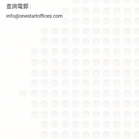
查詢電郵 :
info@onestartoffices.com