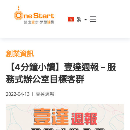
En
繁
简
創業資訊
【4分鐘小讀】壹達週報 – 服
務式辦公室目標客群
2022-04-13
壹達週報