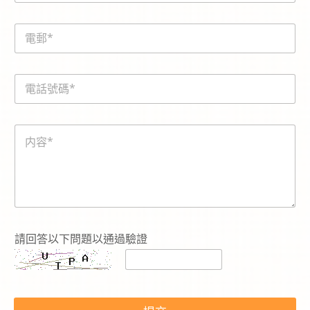
m
e
E
*
m
a
i
電
l
話
*
號
碼
N
内
*
a
容
m
*
e
N
a
m
e
*
請回答以下問題以通過驗證