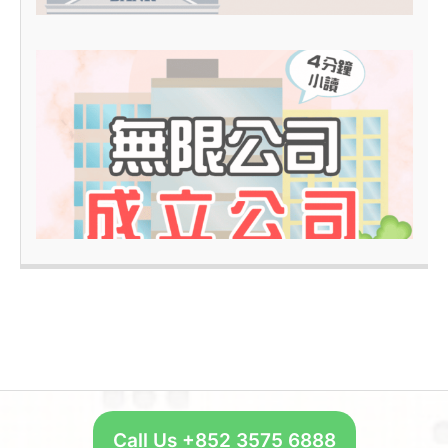
4
–
Call Us +852 3575 6888