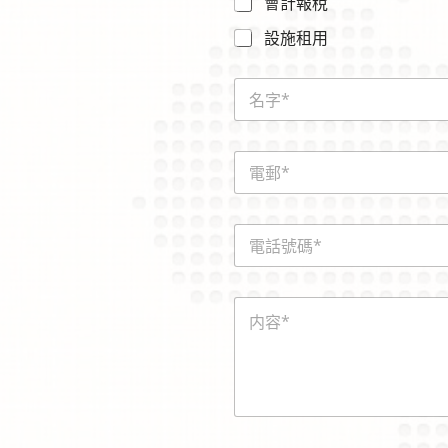
會計報稅
設施租用
N
a
m
e
E
*
m
a
i
請
電
l
選
話
*
擇
號
查
碼
詢
内
*
的
容
服
*
務
：
N
a
m
e