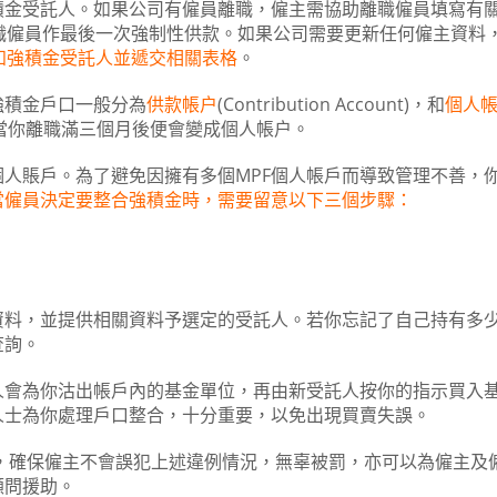
積金受託人。如果公司有僱員離職，僱主需協助離職僱員填寫有
職僱員作最後一次強制性供款。如果公司需要更新任何僱主資料
知強積金受託人並遞交相關表格
。
強積金戶口一般分為
供款帳户
(Contribution Account)，和
個人
，當你離職滿三個月後便會變成個人帳户。
個人賬戶。為了避免因擁有多個MPF個人帳戶而導致管理不善，
當僱員決定要整合強積金時，需要留意以下三個步驟：
資料，並提供相關資料予選定的受託人。若你忘記了自己持有多
查詢。
人會為你沽出帳戶內的基金單位，再由新受託人按你的指示買入
人士為你處理戶口整合，十分重要，以免出現買賣失誤。
務外，確保僱主不會誤犯上述違例情況，無辜被罰，亦可以為僱主及
顧問援助。