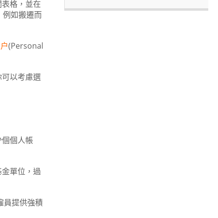
關表格，並在
，例如搬遷而
帳户
(Personal
你可以考慮選
少個個人帳
基金單位，過
僱員提供強積