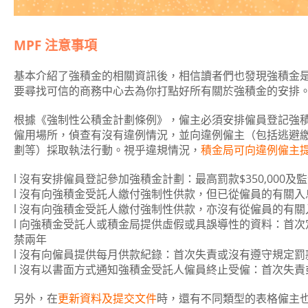
MPF 注意事項
基本介紹了強積金的相關資訊後，相信讀者們也發現強積金
要尋找可信的商務中心去為你打點好所有關於強積金的安排
根據《強制性公積金計劃條例》，僱主必須安排僱員登記強
僱用場所，偵查有沒有違例情況，並向違例僱主（包括逃避
劃等）採取執法行動。視乎違規情況，
積金局可向違例僱主
l 沒有安排僱員登記參加強積金計劃：最高罰款$350,000及
l 沒有向強積金受託人繳付強制性供款，但已從僱員的有關入息中
l 沒有向強積金受託人繳付強制性供款，亦沒有從僱員的有關入息
l 向強積金受託人或積金局提供虛假或具誤導性的資料：首次定罪
禁兩年
l 沒有向僱員提供每月供款紀錄：首次失責或沒有遵守規定罰款$10
l 沒有以書面方式通知強積金受託人僱員終止受僱：首次失責或沒有
另外，在
更新資料及提交文件
時，還有不同類型的表格僱主