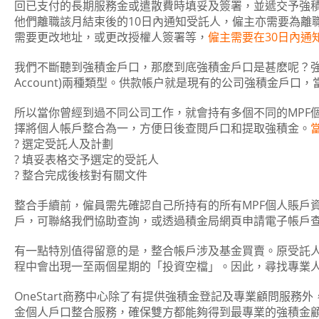
回已支付的長期服務金或遣散費時填妥及簽署，並遞交予強
他們離職該月結束後的10日內通知受託人，僱主亦需要為離
需要更改地址，或更改授權人簽署等，
僱主需要在30日內通
我們不斷聽到強積金戶口，那麽到底強積金戶口是甚麽呢？
Account)兩種類型。供款帳户就是現有的公司強積金戶口
所以當你曾經到過不同公司工作，就會持有多個不同的MPF
擇將個人帳戶整合為一，方便日後查閱戶口和提取強積金。
? 選定受託人及計劃
? 填妥表格交予選定的受託人
? 整合完成後核對有關文件
整合手續前，僱員需先確認自己所持有的所有MPF個人賬戶
戶，可聯絡我們協助查詢，或透過積金局網頁申請電子帳戶
有一點特別值得留意的是，整合帳戶涉及基金買賣。原受託
程中會出現一至兩個星期的「投資空檔」。因此，尋找專業
OneStart商務中心除了有提供強積金登記及專業顧問服
金個人戶口整合服務，確保雙方都能夠得到最專業的強積金