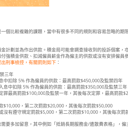
是一個比較複雜的課題，當中有很多不同的規則和容易忽略的期
。
積金計劃並為作出供款。積金局可能會調查接收到的投訴個案，
繳付強積金供款、扣減僱員薪金作為僱主的供款或沒有安排僱員
提出刑事檢控，有關罰則如下
：
監禁三年
扣除 5% 作為僱員的供款：最高罰款$450,000及監禁四年
中扣除 5% 作為僱員的供款：最高罰款$350,000及監禁三年
最高罰款$100,000及監禁一年，其後每次定罪，最高罰款$200
,000，第二次罰款$20,000，其後每次罰款$50,000
遵守規定罰款$5,000，第二次罰款$10,000，其後每次罰款為
也需要多加留意，其中例如「抵銷長期服務金/遣散費表格」，僱