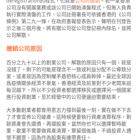
deregistration的程式，也就是
公司的撤銷
。若一家香港
公司沒有開展業務或該公司已開始清盤程式，但無人負責
執行實際清盤的工作，公司註冊署長可依據香港的《公司
條例》第二九一條，在政府憲報發表告示，聲明在刊登告
示之後三個月後，將有關公司從公司登記冊內除名，並將
公司解散。
撤銷公司原因
百分之九十以上的創業公司，解散的原因只有一個，就是
沒錢了。剩下的可能是理念不一致或利益分配不公導致分
家，或者是因為控制權矛盾把核心成員幹掉。最近全球因
爲疫情關係經濟不景氣，香港經濟及前景對不少老闆來説
每況越下，所以不少投資者都選擇移民或選擇另一個國家
進行投資創業，至於經營中的公司便逼迫需要結束。
大多數創業者都會用意志力撐到最後一刻，實在做不下去
了才會宣佈公司破產。這時候便要執行資產清算程序，剩
餘資產會先還債，再還股東。當然你也可以選擇暫時歇
業，歇業不需要做資產清算，算留個後路，不過投資人通
常不願意，因為作為股東有連帶責任。