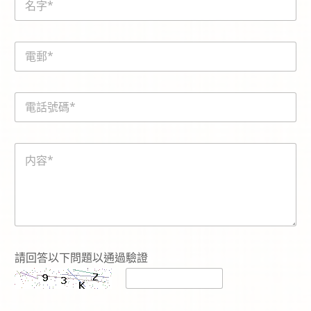
a
m
e
E
*
m
a
i
*
電
l
c
話
*
a
號
p
碼
t
内
*
c
容
h
*
a
-
c
o
d
e
請回答以下問題以通過驗證
*