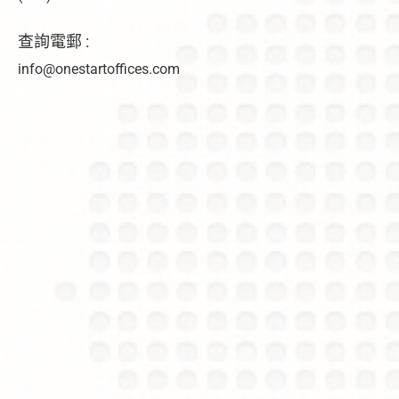
查詢電郵 :
info@onestartoffices.com