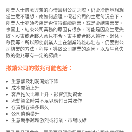
創業人士懷著興奮的心情籌組公司之際，仍要冷靜地想想
當生意不理想，應如何處理。假若公司的生意每況愈下，
創業人士亦須考慮是否值得繼續經營，或是要結束營業。
事實上，結束公司業務的原因有很多，可能是因為生意失
敗、股東或合夥人意見不合、東主或合夥人轉行、退休、
移民等。所以即使創業人士在創業時雄心壯志，仍要對公
司結業的方法、程序，導致公司結業的原因，以及生意失
敗的徵兆等有一定的認識。
撤銷公司的徵兆可能包括：
生意額及利潤開始下降
成本開始上升
客戶拖欠比率上升，影響流動資金
流動資金時常不足以應付日常運作
存貨積存過多過久
公司債務攀升
生意競爭越趨激烈或行業、市場收縮