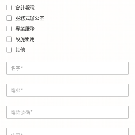
會計報稅
服務式辦公室
專業服務
設施租用
其他
N
a
m
e
E
*
m
a
i
電
l
話
*
號
碼
内
*