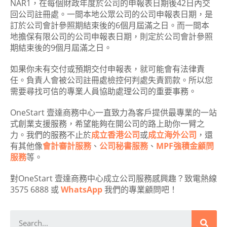
NAR1，在每個財政年度於公司的申報表日期後42日內交
回公司註冊處。一間本地公眾公司的公司申報表日期，是
訂於公司會計參照期結束後的6個月屆滿之日。而一間本
地擔保有限公司的公司申報表日期，則定於公司會計參照
期結束後的9個月屆滿之日。
如果你未有交付或預期交付申報表，就可能會有法律責
任。負責人會被公司註冊處檢控何判處失責罰款。所以您
需要尋找可信的專業人員協助處理公司的重要事務。
OneStart 壹達商務中心一直致力為客戶提供最專業的一站
式創業支援服務，希望能夠在開公司的路上助你一臂之
力。我們的服務不止於
成立香港公司
或
成立海外公司
，還
有其他像
會計審計服務
、
公司秘書服務
、
MPF強積金顧問
服務
等。
對OneStart 壹達商務中心成立公司服務感興趣？致電熱線
3575 6888 或
WhatsApp
我們的專業顧問吧！