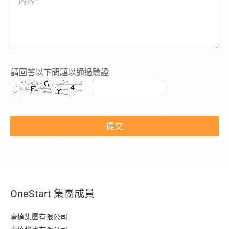
容
*
請回答以下問題以通過驗證
内
容
提交
電
話
號
碼
*
電
話
OneStart 集團成員
號
碼
*
壹達集團有限公司