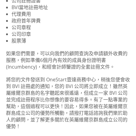
公司註冊證書
BVI當地註冊地址
代理費用
政府首年牌費
公司章程
公司印章
股票薄
如果您們需要，可以向我們的顧問查詢及申請額外收費的
服務，例如準備6個月內有效的成員身份證明書
(Incumbency)，和經會計師鑒證的全套註冊文件。
將您的文件發送到 OneStart壹達商務中心，稍後您便會收
到 BVI 註冊處的通知，您的 BVI 公司將立即成立！雖然英
屬維爾京群島的名字聽起來很遙遠，但成立一家 BVI 公司
並完成註冊程序比你想像的要容易得多。有了一點專業的
幫助，這個過程可以更快！因此，如果您被在英屬維爾京
群島成立公司的優勢所觸動，請撥打電話諮詢我們樂於助
人的顧問，並了解更多關於在英屬維爾京群島成立公司的
優勢！