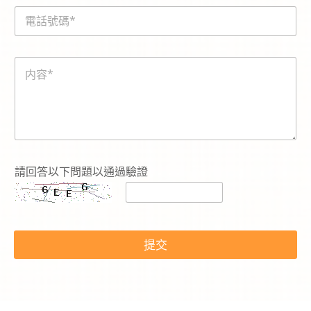
i
電
l
話
*
號
碼
内
*
容
*
請回答以下問題以通過驗證
提交