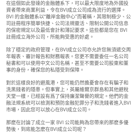
在這個如此發達的金融體系下，可以最大限度地為外國投
資者帶來商業利益，令在BVI成立公司成為流行的選擇。
BVI 的金融體系以“離岸金融中心”而著稱，其限制極少、公
司註冊程序簡單快捷、公司法規靈活、限制公開公司信息
的保密規定以及最低會計和簿記要求。這些都是您在 BVI
註冊成立海外公司，所能夠受惠的好處。
除了穩定的政府管理，在BVI成立公司亦允許您無須遞交周
年報表、審計報告和財務報表。您更不需要委任一名公司
秘書和可以使用中文公司名稱，甚至不需要公司股東和董
事的身份，確保您的私隱受到保障。
對於這樣良好的避風港，您可能仍然擔憂會存在有騙子和
洗黑錢者的隱患。但事實上，英屬維爾京群島和其他避稅
天堂一樣，已經設有爲了保持廉潔聲譽的規定。他們的金
融法規系統可以檢測和預防金融犯罪分子和洗錢者進入BVI
市場，因此您可以放心在BVI成立公司。
那麽在討論了成立一家 BVI 公司能夠為您帶來的那麽多優
勢後，到底能怎麽在BVI成立公司呢？