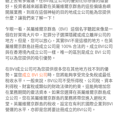
聽上去有多遙遠，在BVI成立公司的優勢比你想像的還要
好。投資者越來越喜歡在英屬維爾京群島的這些偏遠島嶼
開展業務，到底在這個神秘的目的地成立公司能為您提供
什麼？讓我們來了解一下！
乍眼一看，英屬維爾京群島（BVI）這個名字聽起來像是一
個在好萊塢大片中，犯罪分子選擇隱藏或成立離岸公司的
地方。但是，您可以放心，其實BVI不是這樣的地方。在英
屬維爾京群島註冊成立公司是 100% 合法的。成立BVI公司
與在香港境內成立公司一樣，唯一的區別是成立 BVI 公司
可以為您提供的吸引優勢。
在BVI成立公司可為您提供很多您在其他地方找不到的優
勢。當您
成立 BVI 公司
時，您將能夠享受完全免稅或最低
稅收水平。一般來說，BVI公司不受所得稅、公司稅、資本
利得稅、財富稅或類似的財政法律的約束。這能夠增加您
在業務期間的靈活資本。如果您選擇在英屬維爾京群島成
立公司，您在英屬維爾京群島的業務將帶您進入避稅天
堂。英屬維爾京群島的稅收，設定在有利於國際企業到BVI
營運的水平，亦即是您將要註冊成立的BVI公司。