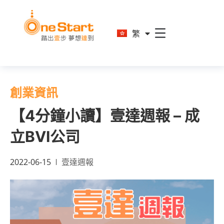
En
繁
简
創業資訊
【4分鐘小讀】壹達週報 – 成
立BVI公司
2022-06-15
壹達週報