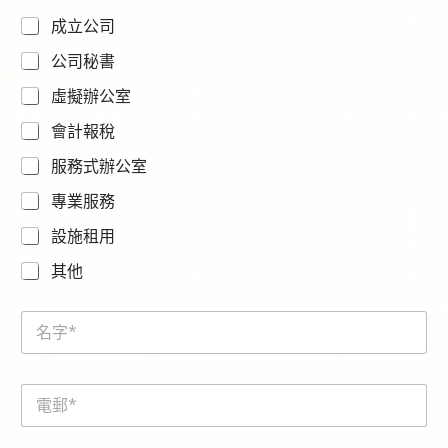
話
成立公司
號
碼
公司秘書
*
N
虛擬辦公室
a
m
會計報稅
e
E
服務式辦公室
m
a
專業服務
i
設施租用
l
其他
N
a
m
e
E
*
m
a