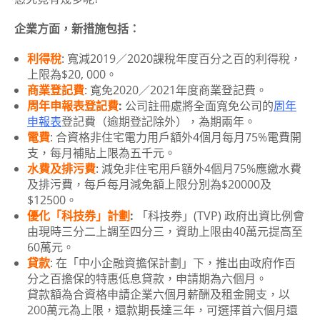
企業方面，新措施包括：
利得稅
: 寬減2019／2020課稅年度百分之百的利得稅，
上限為$20, 000。
商業登記費
: 寬免2020／2021年度商業登記費。
周年申報表登記費
:
公司註冊處將全面寬免公司的
周年
申報表
登記費（逾期登記除外），為期兩年。
電費
: 合資格非住宅電力用戶額外4個月每月75%電費開
支，每月補貼上限為五千元。
水費及排污費
: 減免非住宅用戶額外4個月75%應繳水費
及排污費，每戶每月減免額上限分別為$20000及
$12500。
優化「科技券」計劃
:
「科技券」(TVP) 政府出資比例會
由現時三分二上調至四分三，資助上限由40萬元提高至
60萬元。
貸款
: 在「中小企融資擔保計劃」下，推出由政府作百
分之百擔保的特惠低息貸款，申請期為六個月。
貸款額為合資格申請企業六個月薪酬及租金開支，以
200萬元為上限，還款期長達三年，可選擇首六個月還