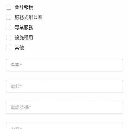
會計報稅
服務式辦公室
專業服務
設施租用
其他
N
a
m
e
*
E
*
E
m
m
a
a
i
i
電
l
l
話
*
號
碼
内
*