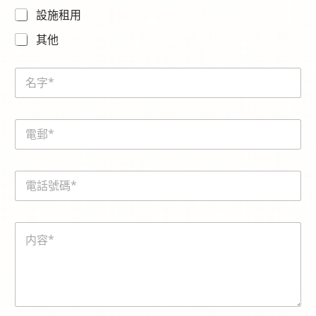
設施租用
其他
N
a
m
e
E
*
m
a
i
電
l
話
*
號
碼
請
内
*
選
容
擇
*
查
詢
的
服
務