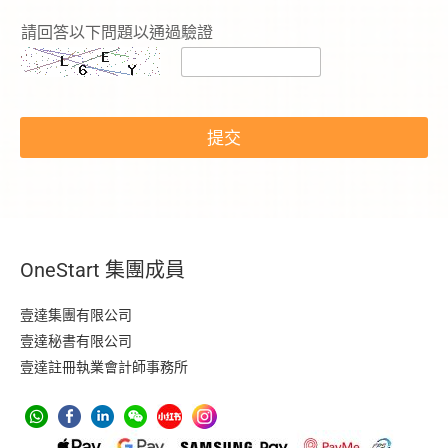
：
N
請回答以下問題以通過驗證
a
m
e
c
a
提交
p
t
c
h
a
-
c
OneStart 集團成員
o
d
e
壹達集團有限公司
壹達秘書有限公司
壹達註冊執業會計師事務所