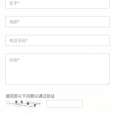
a
m
e
E
*
m
a
i
電
l
話
*
號
碼
内
*
容
*
電
話
请回答以下问题以通过验证
號
碼
*