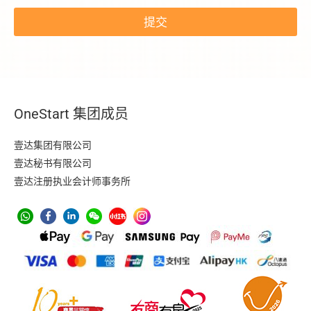
E
m
提交
a
i
l
E
m
a
i
OneStart 集团成员
l
壹达集团有限公司
壹达秘书有限公司
壹达注册执业会计师事务所