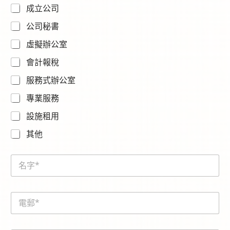
成立公司
公司秘書
虛擬辦公室
會計報稅
服務式辦公室
專業服務
設施租用
其他
N
a
m
e
E
*
m
a
i