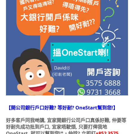
【開公司銀行戶口好難? 等好耐? OneStart幫到您!】
好多客戶同我哋講, 宜家開銀行公司戶口真係好難, 仲要等
好耐先成功批到戶口, 宜家唔駛煩, 只要打俾我地
OneStart, 就可以幫到您!*，仲諗? 立即打
+852 3575