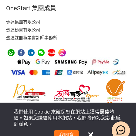
i
OneStart 集團成員
l
壹達集團有限公司
壹達秘書有限公司
壹達註冊執業會計師事務所
我們使用 Cookie 來確保您在網站上獲得最佳體
驗。如果您繼續使用本網站，我們將預設您對此感
到滿意。
防止洗黑錢措施
私隱政策
服務條款
服務流程及條款政策
我同意