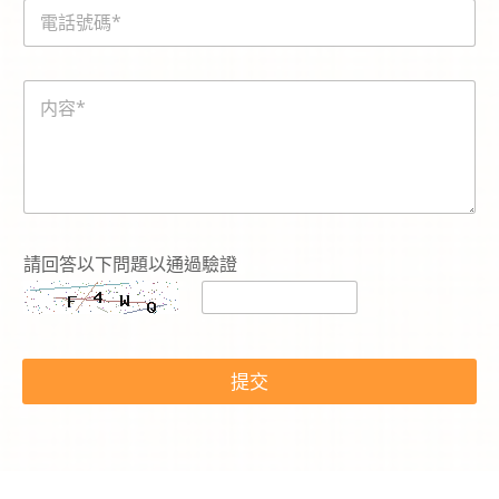
電
l
話
*
號
碼
内
*
容
*
E
m
請回答以下問題以通過驗證
a
i
l
電
話
提交
號
碼
*
E
m
a