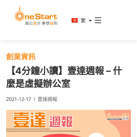
En
繁
简
創業資訊
【4分鐘小讀】壹達週報 – 什
麼是虛擬辦公室
2021-12-17
壹達週報