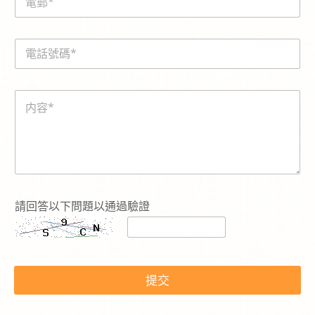
m
詢
a
的
i
服
電
l
務
話
*
：
號
請
碼
選
内
*
擇
容
查
*
詢
的
服
務
：
請回答以下問題以通過驗證
提交