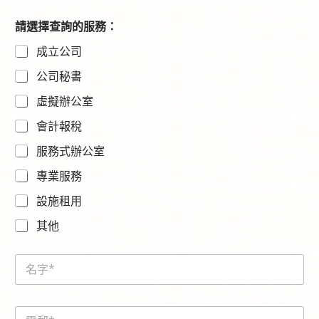
請選擇查詢的服務：
成立公司
公司秘書
虛擬辦公室
會計報稅
服務式辦公室
專業服務
設施租用
其他
内
N
容
a
請
m
選
e
擇
E
*
查