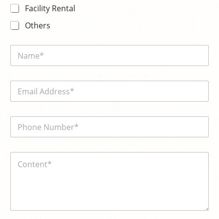
Facility Rental
Others
N
a
m
e
y
E
*
o
m
u
a
t
i
o
電
l
電
話
*
話
號
號
碼
碼
内
*
*
容
*