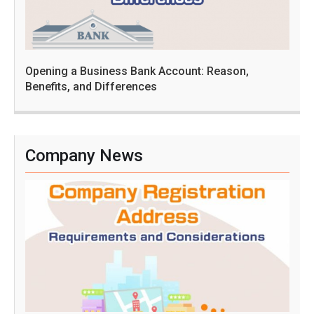
Opening a Business Bank Account: Reason,
Benefits, and Differences
Company News
C
o
m
p
a
n
y
R
e