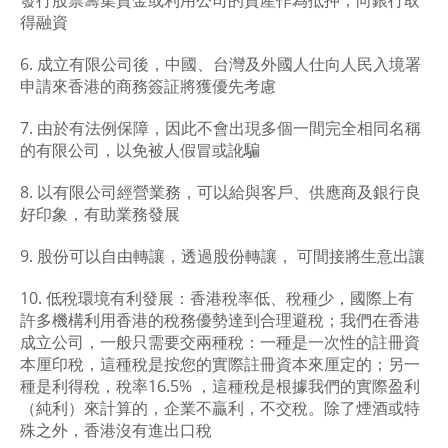
發行股票籌集資金或利用公司的資產作為抵押，向銀行取
得融資
6. 成立有限公司後，中國、台灣及外國人仕向人民入境署
申請來香港的商務簽証將獲優先考慮
7. 由於有法例保障，因此不會出現多個一間完全相同名稱
的有限公司，以免被人假冒或訛騙
8. 以有限公司經營業務，可以給與客戶、供應商及銀行良
好印象，有助業務發展
9. 股份可以自由轉讓，透過股份轉讓， 可間接將生意出讓
10. 低稅環境有利發展：香港稅率低、稅種少，國際上有
許多機構利用香港的稅務優勢達到合理避稅；我們在香港
成立公司，一般只需要交兩種稅：一種是一次性的註冊資
本厘印稅，這種稅是按您的實際註冊資本來厘定的；另一
種是利得稅，稅率16.5% ，這種稅是根據我們的實際盈利
（純利）來計算的，企業不贏利，不交稅。除了煙酒或特
殊之外，香港沒有進出口稅