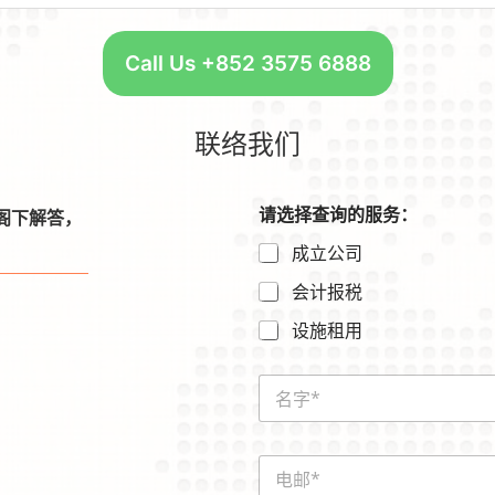
Call Us +852 3575 6888
联络我们
请选择查询的服务：
阁下解答，
成立公司
会计报税
设施租用
*
N
E
a
m
m
a
e
i
E
*
l
m
内