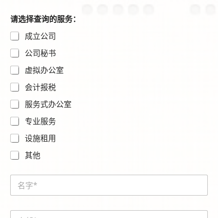
请选择查询的服务：
成立公司
公司秘书
虚拟办公室
会计报税
服务式办公室
专业服务
设施租用
其他
*
N
N
a
a
m
m
e
e
E
*