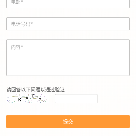
内
m
容
a
i
電
l
話
*
號
碼
内
*
容
*
请回答以下问题以通过验证
提交