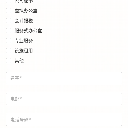
公司秘书
虚拟办公室
会计报税
服务式办公室
专业服务
设施租用
其他
c
N
a
a
p
m
t
e
c
E
*
h
m
a
a
-
i
t
電
l
o
話
*
k
號