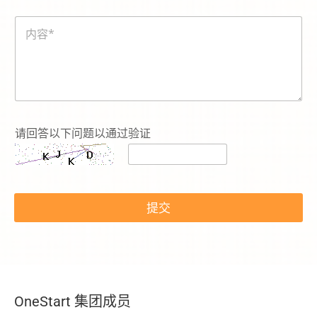
e
碼
n
内
*
容
*
请回答以下问题以通过验证
提交
OneStart 集团成员