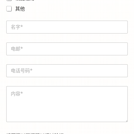
其他
N
a
m
e
内
E
*
容
m
*
a
i
電
l
話
*
號
碼
内
*
容
*