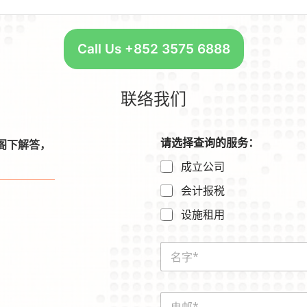
Call Us +852 3575 6888
联络我们
電
请选择查询的服务：
阁下解答，
話
成立公司
號
碼
会计报税
*
*
设施租用
N
a
m
e
E
*