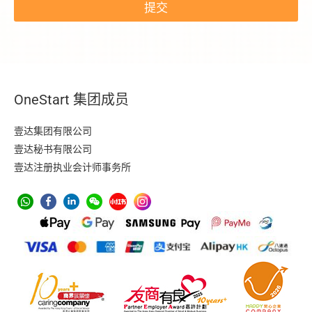
提交
a
p
t
c
h
a
-
OneStart 集团成员
t
o
k
壹达集团有限公司
e
壹达秘书有限公司
n
壹达注册执业会计师事务所