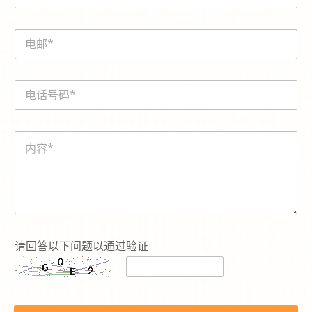
m
e
E
*
m
a
i
電
l
話
*
號
碼
内
内
*
容
容
c
*
a
p
t
c
h
a
-
请回答以下问题以通过验证
c
o
d
e
c