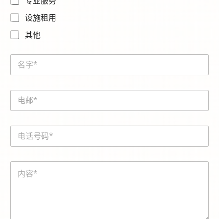
专业服务
设施租用
其他
N
a
m
e
E
*
m
a
i
電
l
話
*
號
碼
内
*
容
*