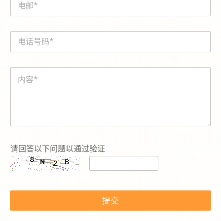
*
m
a
i
電
l
話
*
號
碼
内
*
容
*
内
容
请回答以下问题以通过验证
*
提交