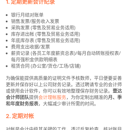
1. 定期更新会计纪录
银行月结对账单
销售发票/服务收入发票
采购发票 (零售及贸易业务适用)
库存进出帐 (零售及贸易业务适用)
年底库存表 (零售及贸易业务适用)
费用支出收据/发票
薪资记录 (各员工年度薪资总表)/每月自动转账授权表/
每月强积金供款明细表
租赁合同 (办公室/货仓/工场/店铺)
为确保能提供高质量的证明文件予核数师，平日便要妥善
更新并保存好以上公司财务记录。透过聘请专业的会计师
或使用会计软件，你可以有效地整理保存财务记录。
壹达
会计师团队
提供
会计理帐服务
，为你定制出精准的
月、季
和年度财务报表
，大幅减少审计所需的时间。
2. 定期对帐
对帐是会计中极其关键的工作，透过反复检查、核对账目