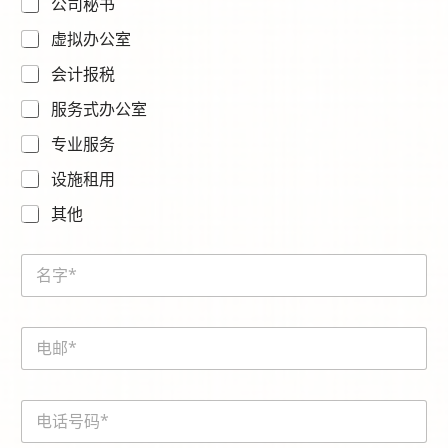
公司秘书
虚拟办公室
会计报税
服务式办公室
专业服务
设施租用
其他
N
a
m
e
*
E
*
m
a
i
電
l
話
*
號