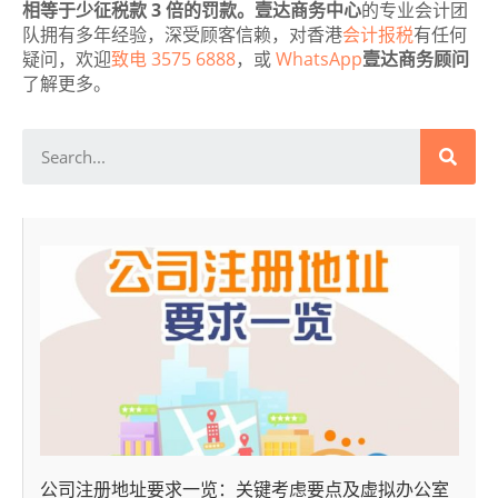
相等于少征税款 3 倍的罚款。
壹达商务中心
的专业会计团
队拥有多年经验，深受顾客信赖，对香港
会计报税
有任何
疑问，欢迎
致电 3575 6888
，或
WhatsApp
壹达商务顾问
了解更多。
公司注册地址要求一览：关键考虑要点及虚拟办公室