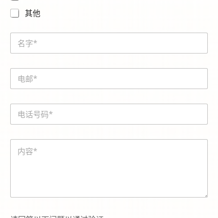
其他
N
a
m
e
E
*
m
a
i
電
電
l
話
話
*
號
號
碼
碼
*
内
*
電
容
話
*
號
碼
*